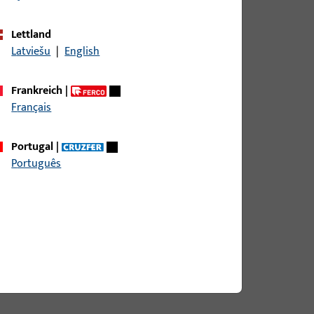
Lettland
Latviešu
|
English
Frankreich
|
Français
Portugal
|
Português