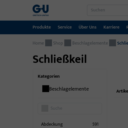
Produkte
Service
Über Uns
Karriere
Home
Produkte
Service
Über Uns
Karriere
Referenzen
Kontakt
Shop
Beschlagelemente
Schli
Schließkeil
Fenstertechnik
Downloadportal
GU-Gruppe weltweit
Jobportal
Türtechnik
Kategorien
Automatische Eingangsysteme
Beschlagelemente
Artike
Montagematerial
Abdeckung
591