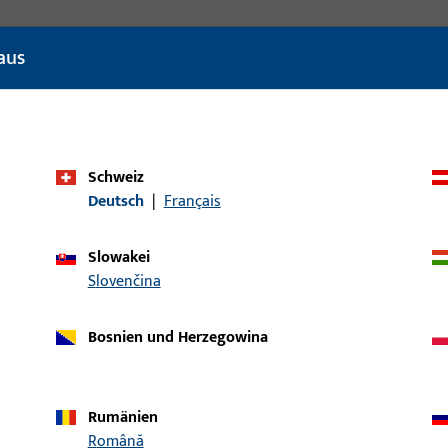
aus
Schweiz
Deutsch
|
Français
Slowakei
Slovenčina
Bosnien und Herzegowina
Rumänien
Română