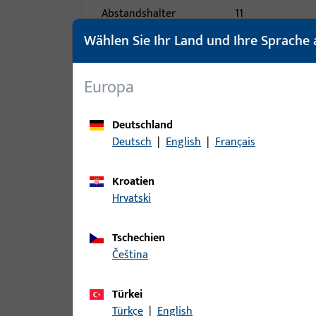
Abstandshalter
11
Ansatzstück
13
Wählen Sie Ihr Land und Ihre Sprache 
Anschlag
38
Auflauf
63
Europa
Auflaufkeil
13
Deutschland
Aushebesicherung
11
Deutsch
|
English
|
Français
Austauschstück
32
Axialbänder
2
Kroatien
Bandsicherungen
49
Hrvatski
Bodenschwelle
129
Tschechien
Bodenschwelle
330
čeština
Zubehör
Bohrschutz
11
Türkei
Bolzen
49
Türkçe
|
English