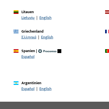
Litauen
Lietuvių
|
English
Griechenland
Ελληνικά
|
English
Spanien
|
Español
Argentinien
Español
|
English