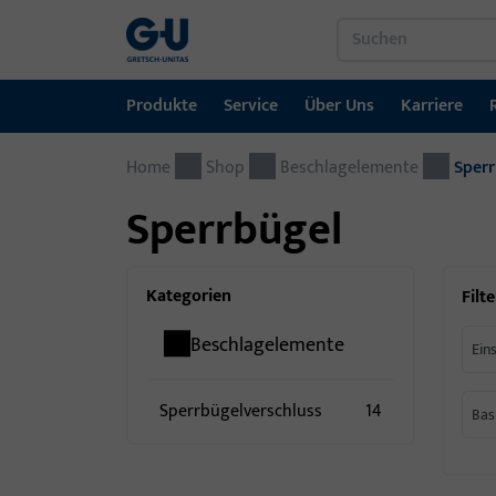
Produkte
Service
Über Uns
Karriere
Home
Produkte
Service
Über Uns
Karriere
Referenzen
Kontakt
Shop
Beschlagelemente
Sperr
Sperrbügel
Fenstertechnik
Downloadportal
GU-Gruppe weltweit
Jobportal
Türtechnik
Kategorien
Filte
Automatische Eingangsysteme
Beschlagelemente
Ein
Montagematerial
Sperrbügelverschluss
14
Bas