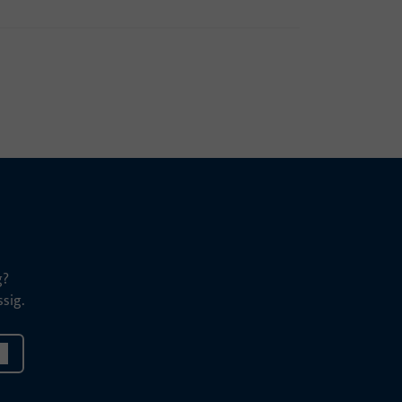
g?
sig.