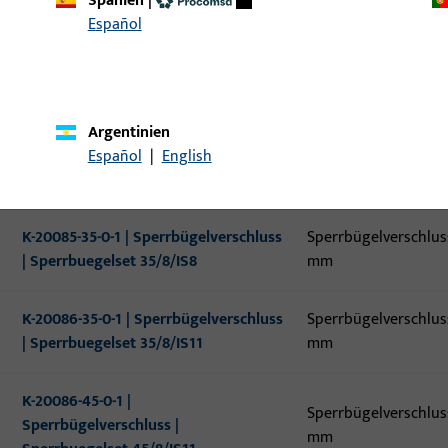
Spanien
|
Español
K-20086-65-0-1 |
Sperrbügelverschlus
Sperrbügelverschluss |
mm
Sperrbuegelset 65/8/IS11
Argentinien
K-16964-35-0-1 | Sperrbügelverschluss
Sperrbügelverschlus
Español
|
English
| Btl.Sperrbügel STC D35 11mm
mm
K-20085-35-0-1 | Sperrbügelverschluss
Sperrbügelverschlus
| Sperrbuegelset 35/8/IS8
mm
K-20086-35-0-1 | Sperrbügelverschluss
Sperrbügelverschlus
| Sperrbuegelset 35/8/IS11
mm
K-20086-45-0-1 |
Sperrbügelverschlus
Sperrbügelverschluss |
mm