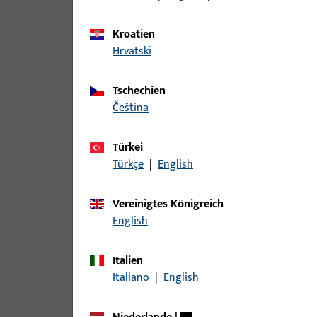
Kroatien
Hrvatski
Tschechien
čeština
Türkei
Türkçe
|
English
Vereinigtes Königreich
English
Italien
Italiano
|
English