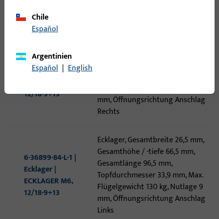
Artikel
Artikelbeschreibung
Chile
Español
Ecklager, Gesamtbreite 26,5 mm,
Gesamthöhe / -tiefe 66,5 mm,
Argentinien
6-36899-84-R-1 |
Gesamtlänge 96,5 mm,
Español
|
English
Ecklager |
Topfdurchmesser 33,9 mm, Max.
ECKLAGER M6,
Flügelgewicht 130 kg, Nutlage 9
12/18-9+13
mm, Öffnungsrichtung Anschlag
Rechts
Ecklager, Gesamtbreite 26,5 mm,
Gesamthöhe / -tiefe 66,5 mm,
6-36899-84-L-1 |
Gesamtlänge 96,5 mm,
Ecklager |
Topfdurchmesser 33,9 mm, Max.
ECKLAGER M6,
Flügelgewicht 130 kg, Nutlage 9
12/18-9+13
mm, Öffnungsrichtung Anschlag
Links