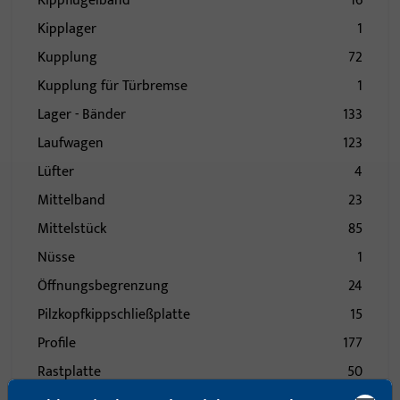
Kippflügelband
16
Kipplager
1
Kupplung
72
Kupplung für Türbremse
1
Lager - Bänder
133
Laufwagen
123
Lüfter
4
Mittelband
23
Mittelstück
85
Nüsse
1
Öffnungsbegrenzung
24
Pilzkopfkippschließplatte
15
Profile
177
Rastplatte
50