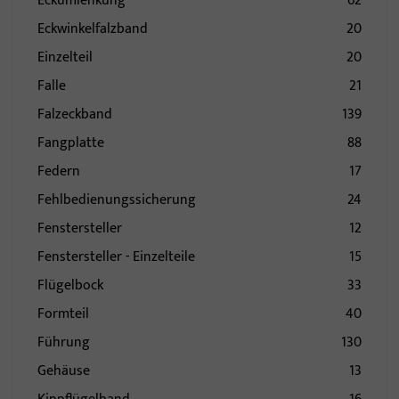
Eckumlenkung
62
Eckwinkelfalzband
20
Einzelteil
20
Falle
21
Falzeckband
139
Fangplatte
88
Federn
17
Fehlbedienungssicherung
24
Fenstersteller
12
Fenstersteller - Einzelteile
15
Flügelbock
33
Formteil
40
Führung
130
Gehäuse
13