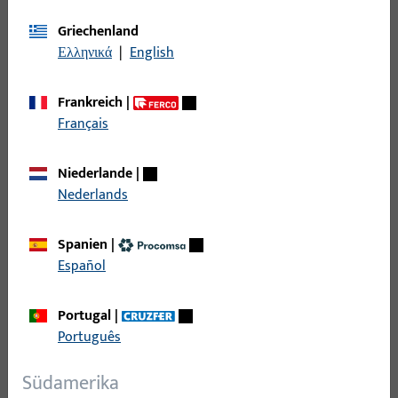
Nutlage
Griechenland
Ελληνικά
|
English
Max. Flügelgewicht
Frankreich
|
Français
Falzluft
Niederlande
|
Bohrzapfendurchmesser
Nederlands
Bohrzapfenlänge
Spanien
|
Español
Öffnungsrichtung Anschlag
Portugal
|
Português
Südamerika
19
Artikel gefunden