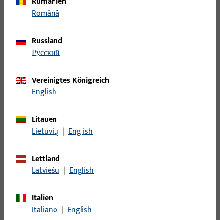
Rumänien
Filter
Română
Einsatzbereich
Russland
русский
Spezifischer Einsatzbereich
Vereinigtes Königreich
Produkttyp
English
Basisfarbe
Litauen
Lietuvių
|
English
Einsatzsystem
Lettland
Latviešu
|
English
Filter für
Topfecklager
Italien
Topfdurchmesser
Italiano
|
English