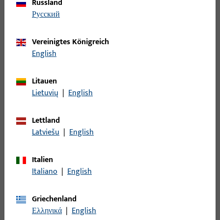
Rauch- und Wärmeabzug und Lüftungssysteme
598
Russland
русский
Riegelbock
7
Scherenlager
34
Vereinigtes Königreich
Schiene
95
English
Schließblech
373
Schließleiste
190
Litauen
Lietuvių
|
English
Schließplatte
892
Schnäpper
36
Lettland
Schwinglager
88
Latviešu
|
English
Sichtschutz - Verdunkelung
3
Spaltlüftung
46
Italien
Italiano
|
English
Sperrbügel
14
Stange
49
Griechenland
Steuerteil mechanisch
11
Ελληνικά
|
English