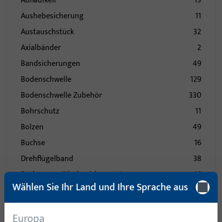
Auflaufkeil
13
Aushebesicherung
11
Austauschstück
32
Axialbänder
2
Bandsicherungen
49
Bodenschwelle
129
Bodenschwelle Zubehör
330
Bohrschutz
11
Bolzen
49
Buchse
16
Drehflügelband
38
Drehsperre (Kindersicherung)
16
Wählen Sie Ihr Land und Ihre Sprache aus
Drückerstift
13
Ecklager - Ecklagerbock
66
Europa