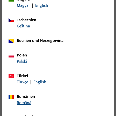
Kippflügelband
16
Magyar
|
English
Kipplager
1
Kupplung
72
Tschechien
Kupplung für Türbremse
1
čeština
Lager - Bänder
133
Bosnien und Herzegowina
Laufwagen
123
Lüfter
4
Polen
Mittelband
23
Polski
Mittelstück
85
Nüsse
1
Türkei
Türkçe
|
English
Öffnungsbegrenzung
24
Pilzkopfkippschließplatte
15
Rumänien
Profile
177
Română
Rastplatte
50