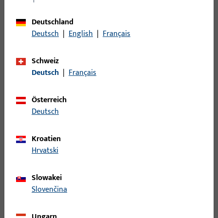
Eckumlenkung
62
Eckwinkelfalzband
20
Deutschland
Einzelteil
20
Deutsch
|
English
|
Français
Falle
21
Schweiz
Falzeckband
139
Deutsch
|
Français
Fangplatte
88
Federn
17
Österreich
Fehlbedienungssicherung
24
Deutsch
Fenstersteller
12
Kroatien
Fenstersteller - Einzelteile
15
Hrvatski
Flügelbock
33
Formteil
40
Slowakei
Führung
130
Slovenčina
Gehäuse
13
Ungarn