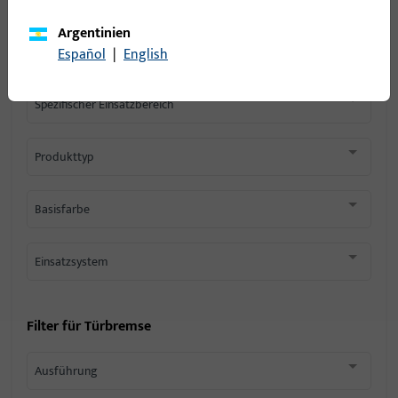
Filter
Argentinien
Einsatzbereich
Español
|
English
Spezifischer Einsatzbereich
Produkttyp
Basisfarbe
Einsatzsystem
Filter für
Türbremse
Ausführung