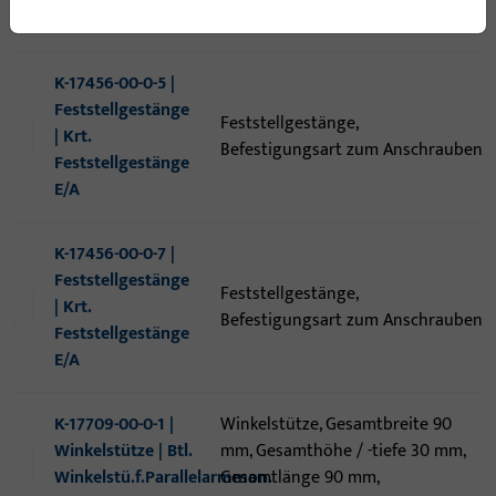
BS
Anschrauben
K-17456-00-0-5 |
Feststellgestänge
Feststellgestänge,
| Krt.
Befestigungsart zum Anschrauben
Feststellgestänge
E/A
K-17456-00-0-7 |
Feststellgestänge
Feststellgestänge,
| Krt.
Befestigungsart zum Anschrauben
Feststellgestänge
E/A
K-17709-00-0-1 |
Winkelstütze, Gesamtbreite 90
Winkelstütze | Btl.
mm, Gesamthöhe / -tiefe 30 mm,
Winkelstü.f.Parallelarmmon.
Gesamtlänge 90 mm,