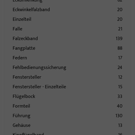
Eckumlenkung
62
Eckwinkelfalzband
20
Einzelteil
20
Falle
21
Falzeckband
139
Fangplatte
88
Federn
17
Fehlbedienungssicherung
24
Fenstersteller
12
Fenstersteller - Einzelteile
15
Flügelbock
33
Formteil
40
Führung
130
Gehäuse
13