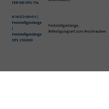
FER-SRI OTS 73x
K-16572-00-0-5 |
Feststellgestänge
Feststellgestänge,
|
Befestigungsart zum Anschrauben
Feststellgestänge
OTS 210/430
KONTAKT