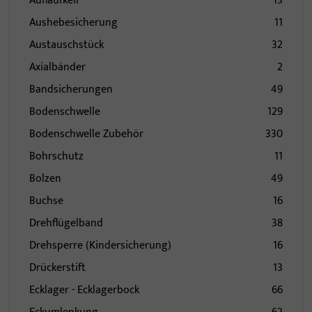
Auflaufkeil
13
Aushebesicherung
11
Austauschstück
32
Axialbänder
2
Bandsicherungen
49
Bodenschwelle
129
Bodenschwelle Zubehör
330
Bohrschutz
11
Bolzen
49
Buchse
16
Drehflügelband
38
Drehsperre (Kindersicherung)
16
Drückerstift
13
Ecklager - Ecklagerbock
66