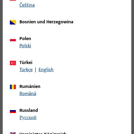
Filter
čeština
Einsatzbereich
Bosnien und Herzegowina
Spezifischer Einsatzbereich
Polen
Polski
Produktserien
Türkei
Türkçe
|
English
Produkttyp
Rumänien
Basisfarbe
Română
Einsatzsystem
Russland
русский
Filter für
Türschließer Zubehör