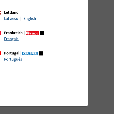
Lettland
Latviešu
|
English
Frankreich
|
Français
Portugal
|
Português