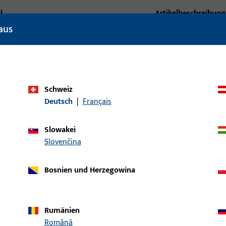
l
Artikelbeschreibung
aus
G-19975-00-0-1 | Rigidierer (G-
19973+G-19974+Mutter)
Schweiz
Deutsch
|
Français
Slowakei
Slovenčina
Bosnien und Herzegowina
Rumänien
Română