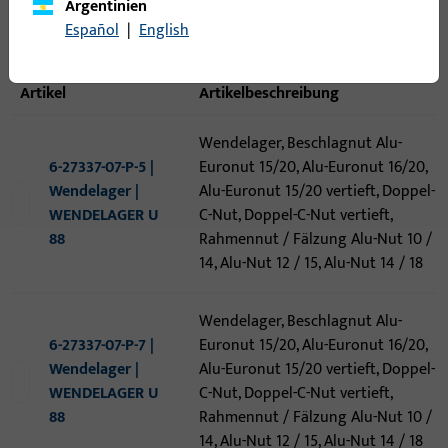
Argentinien
Español
|
English
10
Artikel gefunden
Artikel
Artikelbeschreibung
Wendelager, Beschlagnut Alu-
6-27337-07-P-5 |
Euronut 15/20, Alu-Euronut 16/20,
Wendelager |
Alu-Euronut 15/20 vertieft, Doppel-
WENDELAGER U
C-Nut, Doppel-C-Nut vertieft,
88
Rahmennut / Fälzung Alu-Nut 10 /
14, Alu-Nut 12 / 15, Alu-Nut 14 / 18
Wendelager, Beschlagnut Alu-
6-27337-07-P-7 |
Euronut 15/20, Alu-Euronut 16/20,
Wendelager |
Alu-Euronut 15/20 vertieft, Doppel-
WENDELAGER U
C-Nut, Doppel-C-Nut vertieft,
88
Rahmennut / Fälzung Alu-Nut 10 /
14, Alu-Nut 12 / 15, Alu-Nut 14 / 18