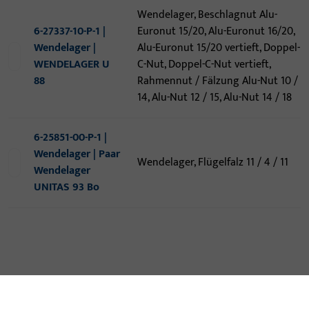
Wendelager, Beschlagnut Alu-
6-27337-10-P-1 |
Euronut 15/20, Alu-Euronut 16/20,
Wendelager |
Alu-Euronut 15/20 vertieft, Doppel-
WENDELAGER U
C-Nut, Doppel-C-Nut vertieft,
88
Rahmennut / Fälzung Alu-Nut 10 /
14, Alu-Nut 12 / 15, Alu-Nut 14 / 18
6-25851-00-P-1 |
Wendelager | Paar
Wendelager, Flügelfalz 11 / 4 / 11
Wendelager
UNITAS 93 Bo