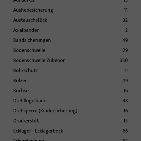
Auflaufkeil
13
Aushebesicherung
11
Austauschstück
32
Axialbänder
2
Bandsicherungen
49
Bodenschwelle
129
Bodenschwelle Zubehör
330
Bohrschutz
11
Bolzen
49
Buchse
16
Drehflügelband
38
Drehsperre (Kindersicherung)
16
Drückerstift
13
Ecklager - Ecklagerbock
66