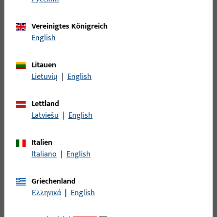
Filter
Vereinigtes Königreich
Einsatzbereich
English
Spezifischer Einsatzbereich
Litauen
Lietuvių
|
English
Produkttyp
Lettland
Basisfarbe
Latviešu
|
English
Italien
Einsatzsystem
Italiano
|
English
Filter für
Schwinglager
Griechenland
Ελληνικά
|
English
Beschlagnut