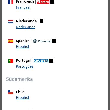
Frankreich
|
Rahmennut / Fälzung
Français
Niederlande
|
Flügelfalz
Nederlands
Falzluft
Spanien
|
Español
Max. Flügelgewicht
Portugal
|
Flügelfalzbreite
Português
Südamerika
Flügelfalzhöhe
Chile
Getriebesitz
Español