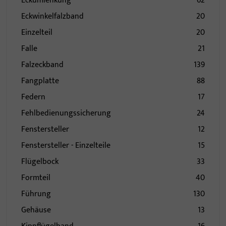
Eckumlenkung
62
Eckwinkelfalzband
20
Einzelteil
20
Falle
21
Falzeckband
139
Fangplatte
88
Federn
17
Fehlbedienungssicherung
24
Fenstersteller
12
Fenstersteller - Einzelteile
15
Flügelbock
33
Formteil
40
Führung
130
Gehäuse
13