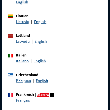
English
Litauen
Lietuvių
|
English
Allgemeines
Impressum
Lettland
Latviešu
|
English
Datenschutz
AGB
Italien
Italiano
|
English
Griechenland
Ελληνικά
|
English
Schnelleinstieg
Produkte
Frankreich
|
Français
Über Uns