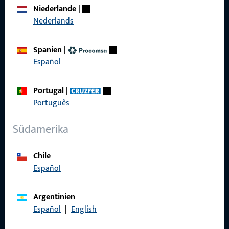
Karriere
Niederlande
|
Nederlands
Referenzen
Produktkatalog
Spanien
|
Español
Portugal
|
Português
Kontakt
Südamerika
Kontakt aufnehmen
ProPoint-Serviceportal
Chile
Español
Service
Argentinien
Español
|
English