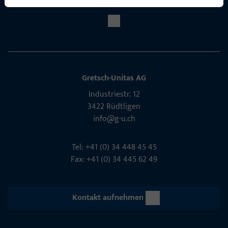
Social Media
Gretsch-Unitas AG
Indu­s­triestr. 12
3422 Rüdt­ligen
info@g-u.ch
Tel: +41 (0) 34 448 45 45
Fax: +41 (0) 34 445 62 49
Kontakt aufnehmen