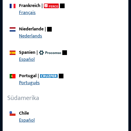
zuverlässig.
Frankreich
|
Français
Kontaktieren Sie uns
Niederlande
|
Nederlands
Rufen Sie uns an
Spanien
|
Español
Allgemeines
Portugal
|
Português
Impressum
Südamerika
Datenschutz
AGB
Chile
Español