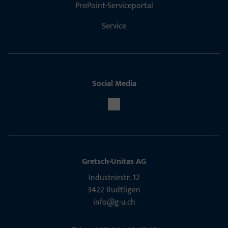
ProPoint-Serviceportal
Service
Social Media
Gretsch-Unitas AG
Indu­s­triestr. 12
3422 Rüdt­ligen
info@g-u.ch