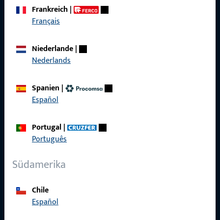
zuverlässig.
Frankreich
|
Français
Kontaktieren Sie uns
Niederlande
|
Nederlands
Rufen Sie uns an
Spanien
|
Español
Allgemeines
Portugal
|
Português
Impressum
Südamerika
Datenschutz
AGB
Chile
Español