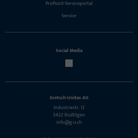
ProPoint-Serviceportal
Service
Social Media
Gretsch-Unitas AG
Indu­s­triestr. 12
3422 Rüdt­ligen
info@g-u.ch