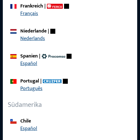
zuverlässig.
Frankreich
|
Français
Kontaktieren Sie uns
Niederlande
|
Nederlands
Rufen Sie uns an
Spanien
|
Español
Allgemeines
Portugal
|
Português
Impressum
Südamerika
Datenschutz
AGB
Chile
Español