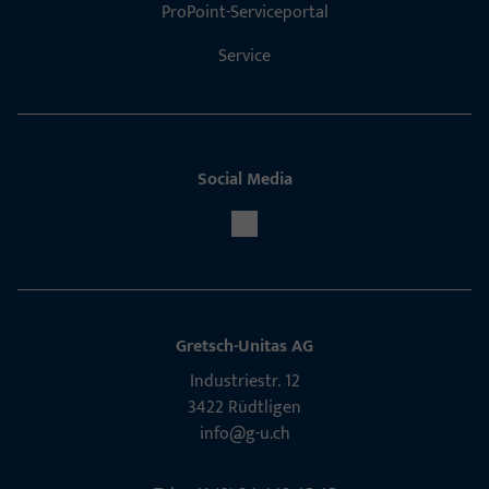
ProPoint-Serviceportal
Service
Social Media
Gretsch-Unitas AG
Indu­s­triestr. 12
3422 Rüdt­ligen
info@g-u.ch