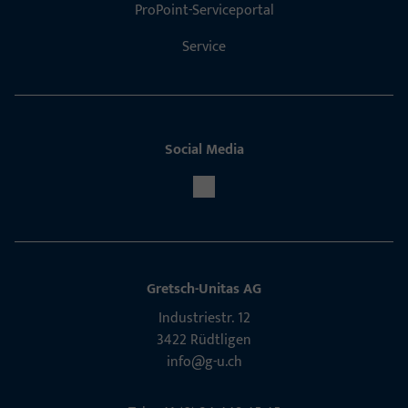
ProPoint-Serviceportal
Service
Social Media
Gretsch-Unitas AG
Indu­s­triestr. 12
3422 Rüdt­ligen
info@g-u.ch