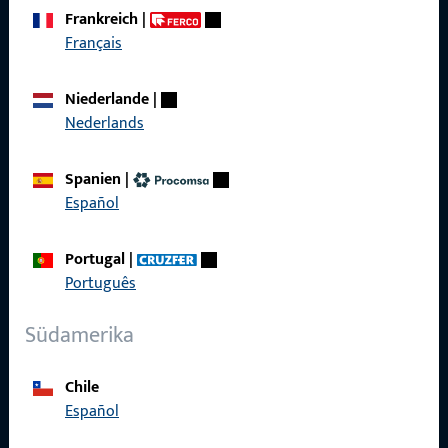
zuverlässig.
Frankreich
|
Français
Kontaktieren Sie uns
Niederlande
|
Nederlands
Rufen Sie uns an
Spanien
|
Español
Allgemeines
Portugal
|
Português
Impressum
Südamerika
Datenschutz
AGB
Chile
Español