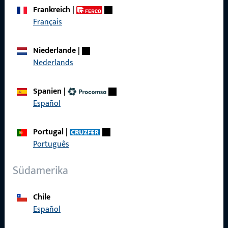
zuverlässig.
Frankreich
|
Français
Kontaktieren Sie uns
Niederlande
|
Nederlands
Rufen Sie uns an
Spanien
|
Español
Allgemeines
Portugal
|
Português
Impressum
Südamerika
Datenschutz
AGB
Chile
Español