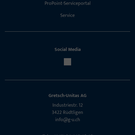
ProPoint-Serviceportal
Service
Social Media
Gretsch-Unitas AG
Indu­s­triestr. 12
3422 Rüdt­ligen
info@g-u.ch