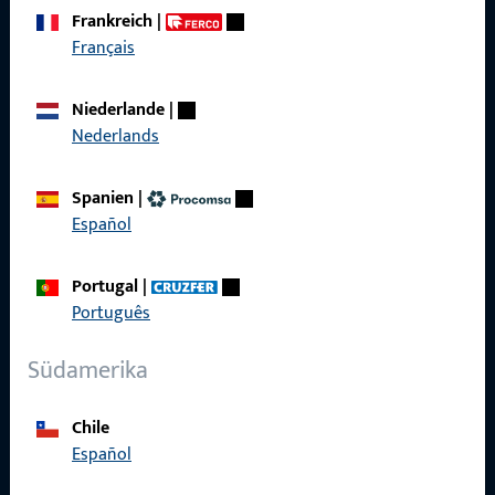
zuverlässig.
Frankreich
|
Français
Kontaktieren Sie uns
Niederlande
|
Nederlands
Rufen Sie uns an
Spanien
|
Español
Allgemeines
Portugal
|
Português
Impressum
Südamerika
Datenschutz
AGB
Chile
Español