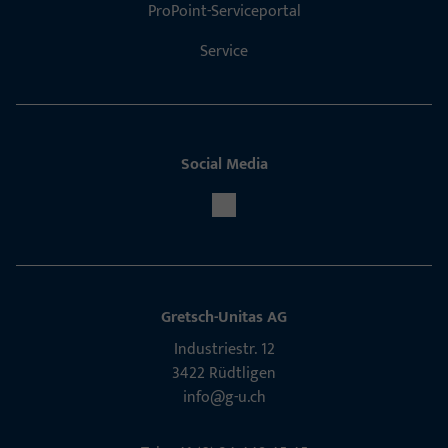
ProPoint-Serviceportal
Service
Social Media
Gretsch-Unitas AG
Indu­s­triestr. 12
3422 Rüdt­ligen
info@g-u.ch