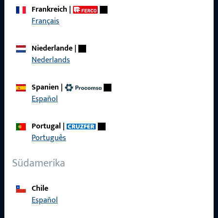
zuverlässig.
Frankreich
|
Français
Kontaktieren Sie uns
Niederlande
|
Nederlands
Rufen Sie uns an
Spanien
|
Español
Allgemeines
Portugal
|
Português
Impressum
Südamerika
Datenschutz
AGB
Chile
Español