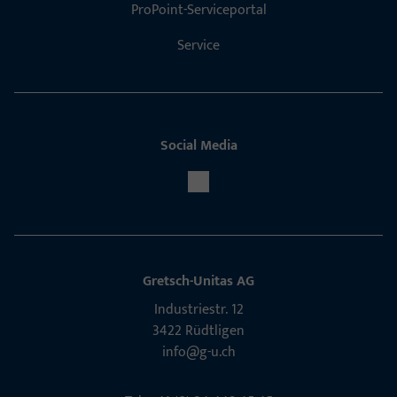
ProPoint-Serviceportal
Service
Social Media
Gretsch-Unitas AG
Indu­s­triestr. 12
3422 Rüdt­ligen
info@g-u.ch