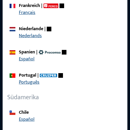
zuverlässig.
Frankreich
|
Français
Kontaktieren Sie uns
Niederlande
|
Nederlands
Rufen Sie uns an
Spanien
|
Español
Allgemeines
Portugal
|
Português
Impressum
Südamerika
Datenschutz
AGB
Chile
Español