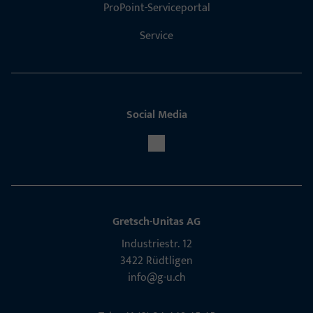
ProPoint-Serviceportal
Service
Social Media
Gretsch-Unitas AG
Indu­s­triestr. 12
3422 Rüdt­ligen
info@g-u.ch