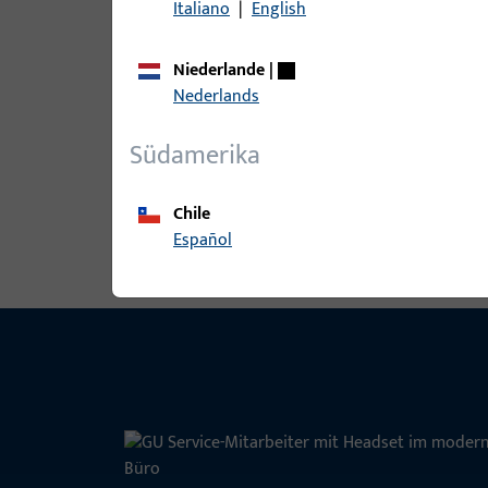
Italiano
|
English
Niederlande
|
B-78430-08-0-1 | Drückerstift | Drü
Nederlands
Südamerika
Alle Varianten ansehen
Chile
Español