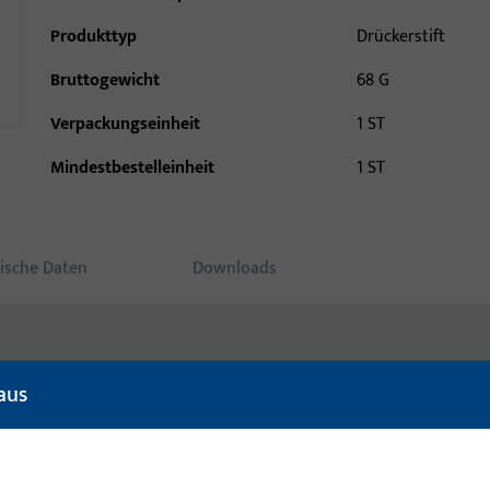
Produkttyp
Drückerstift
Bruttogewicht
68 G
Verpackungseinheit
1 ST
Mindestbestelleinheit
1 ST
ische Daten
Downloads
aus