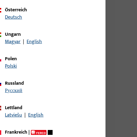
Österreich
Deutsch
Ungarn
ite 9 mm, Gesamthöhe / -tiefe 9 mm
Magyar
|
English
Polen
Polski
ite 9 mm, Gesamthöhe / -tiefe 9 mm
Russland
русский
ite 9 mm, Gesamthöhe / -tiefe 9 mm
Lettland
Latviešu
|
English
ite 9 mm, Gesamthöhe / -tiefe 9 mm
Frankreich
|