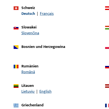
Schweiz
Deutsch
|
Français
Artikelbeschreibung
Slowakei
ckerstift GT LI25/LA45
Drückerstift, Gesamtbre
Slovenčina
Bosnien und Herzegowina
ckerstift GT LI25/LA50
Drückerstift, Gesamtbre
Rumänien
Română
ckerstift GT LI25/LA55
Drückerstift, Gesamtbre
Litauen
Lietuvių
|
English
ckerstift GT LI25/LA60
Drückerstift, Gesamtbre
Griechenland