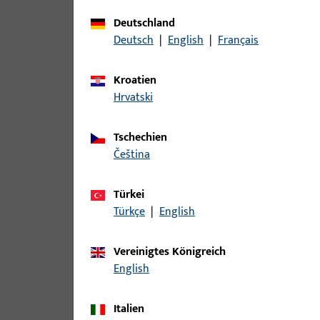
Zu diesem Produkt gibt es folgende Varianten:
Deutschland
Deutsch
|
English
|
Français
Artikel
Kroatien
B-78430-04-0-1 | Drückerstift | Drü
Hrvatski
Tschechien
čeština
B-78430-05-0-1 | Drückerstift | Drü
Türkei
Türkçe
|
English
B-78430-06-0-1 | Drückerstift | Drü
Vereinigtes Königreich
English
B-78430-07-0-1 | Drückerstift | Drü
Italien