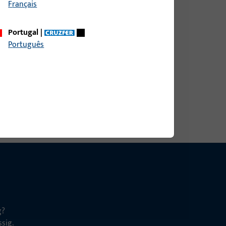
Français
Portugal
|
ite 9 mm, Gesamthöhe / -tiefe 9 mm
Português
g?
sig.