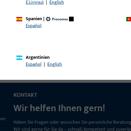
Ελληνικά
|
English
Spanien
|
ckerstift GT LI25/LA65
Drückerstift, Gesamtbre
Español
Argentinien
Español
|
English
KONTAKT
Wir helfen Ihnen gern!
Haben Sie Fragen oder wünschen Sie persönliche Beratun
Wir sind gerne für Sie da – schnell, kompetent und zuverläs