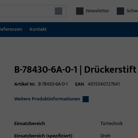
Newsletter
Schwe
Referenzen
Kontakt
B-78430-6A-0-1 | Drückerstif
Artikel Nr.
B-78430-6A-0-1
EAN
4015540727641
Weitere Produktinformationen
Einsatzbereich
Türtechnik
Einsatzbereich (spezifiziert)
Dreh