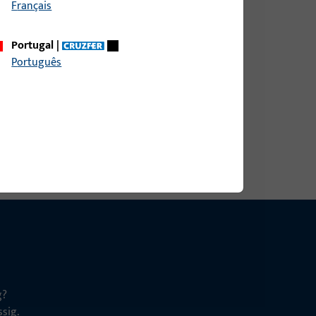
Français
Portugal
|
ite 9 mm, Gesamthöhe / -tiefe 9 mm
Português
g?
sig.