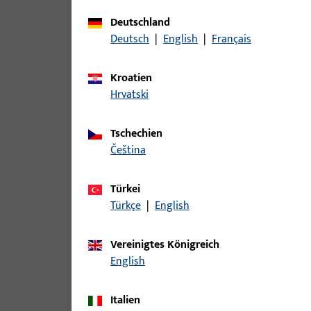
Zu diesem Produkt gibt es folgende Varianten:
Deutschland
Deutsch
|
English
|
Français
Artikel
Kroatien
B-78430-04-0-1 | Drückerstift | Drü
Hrvatski
Tschechien
čeština
B-78430-05-0-1 | Drückerstift | Drü
Türkei
Türkçe
|
English
B-78430-06-0-1 | Drückerstift | Drü
Vereinigtes Königreich
English
B-78430-07-0-1 | Drückerstift | Drü
Italien