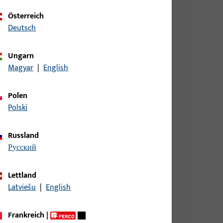
Österreich
Deutsch
Ungarn
ite 9 mm, Gesamthöhe / -tiefe 9 mm
Magyar
|
English
Polen
Polski
ite 9 mm, Gesamthöhe / -tiefe 9 mm
Russland
русский
ite 9 mm, Gesamthöhe / -tiefe 9 mm
Lettland
Latviešu
|
English
ite 9 mm, Gesamthöhe / -tiefe 9 mm
Frankreich
|