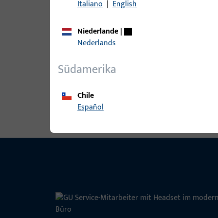
Italiano
|
English
Niederlande
|
B-78430-08-0-1 | Drückerstift | Drü
Nederlands
Südamerika
Alle Varianten ansehen
Chile
Español