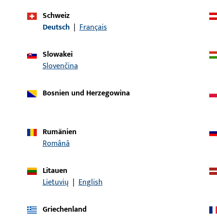
Schweiz
Deutsch
|
Français
Artikelbeschreibung
Slowakei
ckerstift GT LI25/LA45
Drückerstift, Gesamtbre
Slovenčina
Bosnien und Herzegowina
ckerstift GT LI25/LA50
Drückerstift, Gesamtbre
Rumänien
Română
ckerstift GT LI25/LA55
Drückerstift, Gesamtbre
Litauen
Lietuvių
|
English
ckerstift GT LI25/LA60
Drückerstift, Gesamtbre
Griechenland