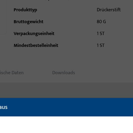
Produkttyp
Drückerstift
Bruttogewicht
80 G
Verpackungseinheit
1 ST
Mindestbestelleinheit
1 ST
ische Daten
Downloads
aus