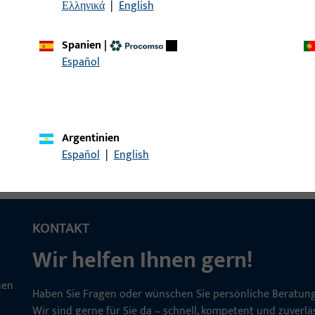
Ελληνικά
|
English
Spanien
|
ckerstift GT LI25/LA65
Drückerstift, Gesamtbre
Español
Argentinien
Español
|
English
KONTAKT
Wir helfen Ihnen gern!
Haben Sie Fragen oder wünschen Sie persönliche Beratun
Wir sind gerne für Sie da – schnell, kompetent und zuverläs