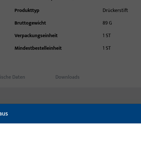
Produkttyp
Drückerstift
Bruttogewicht
89 G
Verpackungseinheit
1 ST
Mindestbestelleinheit
1 ST
ische Daten
Downloads
aus