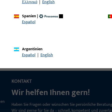
Ελληνικά
|
English
Spanien
|
ckerstift GT LI25/LA65
Drückerstift, Gesamtbre
Español
Argentinien
Español
|
English
KONTAKT
Wir helfen Ihnen gern!
Haben Sie Fragen oder wünschen Sie persönliche Beratun
Wir sind gerne für Sie da – schnell, kompetent und zuverläs