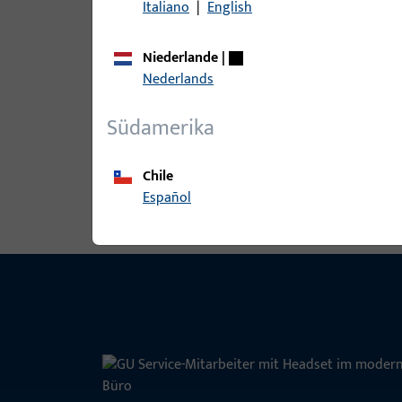
Italiano
|
English
Niederlande
|
B-78430-08-0-1 | Drückerstift | Drü
Nederlands
Südamerika
Alle Varianten ansehen
Chile
Español