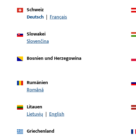
Schweiz
Deutsch
|
Français
Artikelbeschreibung
Slowakei
ckerstift GT LI25/LA45
Drückerstift, Gesamtbre
Slovenčina
Bosnien und Herzegowina
ckerstift GT LI25/LA50
Drückerstift, Gesamtbre
Rumänien
Română
ckerstift GT LI25/LA55
Drückerstift, Gesamtbre
Litauen
Lietuvių
|
English
ckerstift GT LI25/LA60
Drückerstift, Gesamtbre
Griechenland