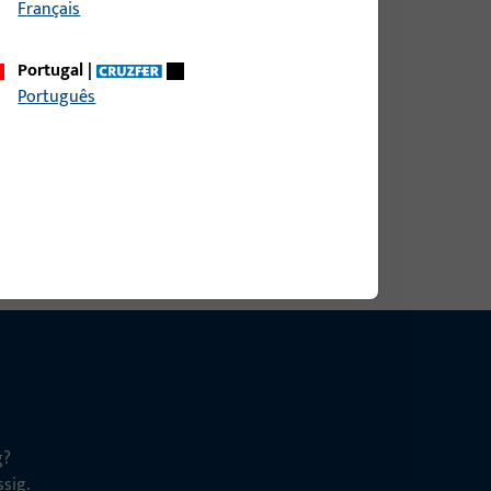
Français
Portugal
|
ite 9 mm, Gesamthöhe / -tiefe 9 mm
Português
g?
sig.