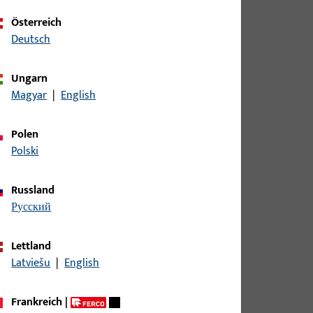
Österreich
Deutsch
Ungarn
ite 9 mm, Gesamthöhe / -tiefe 9 mm
Magyar
|
English
Polen
Polski
ite 9 mm, Gesamthöhe / -tiefe 9 mm
Russland
русский
ite 9 mm, Gesamthöhe / -tiefe 9 mm
Lettland
Latviešu
|
English
ite 9 mm, Gesamthöhe / -tiefe 9 mm
Frankreich
|