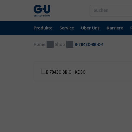
Produkte
Service
Über Uns
Karriere
Home
Produkte
Service
Über Uns
Karriere
Referenzen
Kontakt
Shop
B-78430-8B-0-1
Fenstertechnik
Downloadportal
GU-Gruppe weltweit
Jobportal
Türtechnik
Automatische Eingangsysteme
Montagematerial