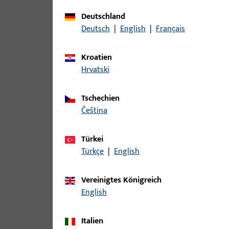
Zu diesem Produkt gibt es folgende Varianten:
Deutschland
Deutsch
|
English
|
Français
Artikel
Kroatien
B-78430-04-0-1 | Drückerstift | Drü
Hrvatski
Tschechien
čeština
B-78430-05-0-1 | Drückerstift | Drü
Türkei
Türkçe
|
English
B-78430-06-0-1 | Drückerstift | Drü
Vereinigtes Königreich
English
B-78430-07-0-1 | Drückerstift | Drü
Italien