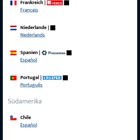
Frankreich
|
Schnelleinstieg
Français
Produkte
Niederlande
|
Nederlands
Über Uns
Karriere
Spanien
|
Español
Referenzen
Produktkatalog
Portugal
|
Português
Südamerika
Kontakt
Chile
Kontakt aufnehmen
Español
ProPoint-Serviceportal