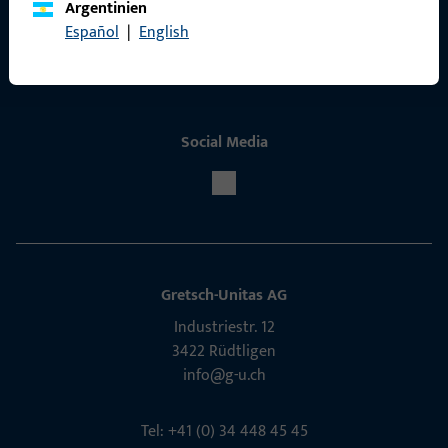
Argentinien
Service
Español
|
English
Social Media
Gretsch-Unitas AG
Indu­s­triestr. 12
3422 Rüdt­ligen
info@g-u.ch
Tel: +41 (0) 34 448 45 45