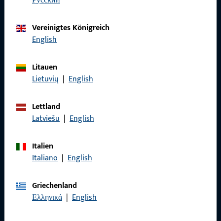
русский
Kontaktieren Sie uns
Vereinigtes Königreich
English
Rufen Sie uns an
Litauen
Lietuvių
|
English
Lettland
Allgemeines
Latviešu
|
English
Impressum
Italien
Italiano
|
English
Datenschutz
AGB
Griechenland
Ελληνικά
|
English