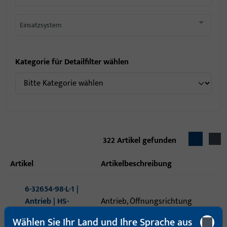
Einsatzsystem
Kategorie für Detailfilter wählen
322
Artikel gefunden
Artikel
Artikelbeschreibung
6-32654-98-L-1 |
Antrieb | HS-
Antrieb, Öffnungsrichtung
Master mit
Anschlag Links
Wählen Sie Ihr Land und Ihre Sprache aus
Funkempfänger