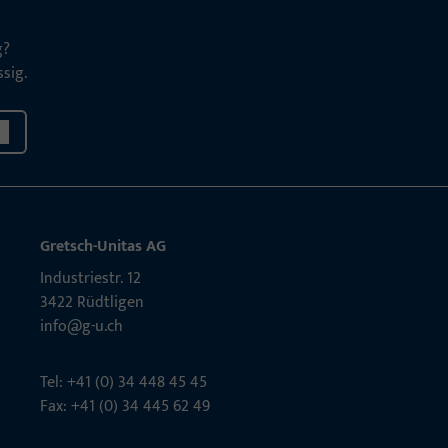
g?
sig.
Gretsch-Unitas AG
Indu­s­triestr. 12
3422 Rüdt­ligen
info@g-u.ch
Tel: +41 (0) 34 448 45 45
Fax: +41 (0) 34 445 62 49