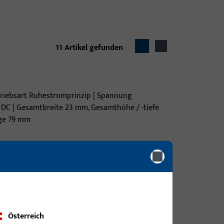
11
Artikel gefunden
etriebsart Ruhestromprinzip | Spannung
C | Gesamtbreite 23 mm, Gesamthöhe / -tiefe
ge 79 mm
SET mit L-Winkel
SET mit L-Winkel
Österreich