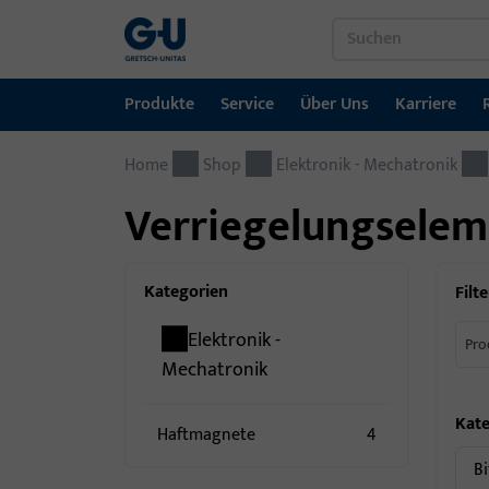
Produkte
Service
Über Uns
Karriere
Home
Produkte
Service
Über Uns
Karriere
Referenzen
Kontakt
Shop
Elektronik - Mechatronik
Verriegelungsele
Fenstertechnik
Downloadportal
GU-Gruppe weltweit
Jobportal
Türtechnik
Kategorien
Filte
Automatische Eingangsysteme
Elektronik -
Pro
Montagematerial
Mechatronik
Kate
Haftmagnete
4