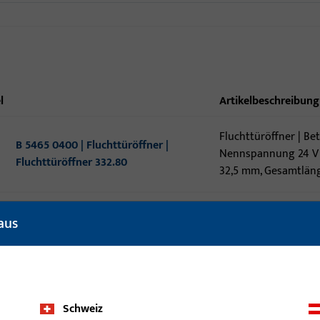
l
Artikelbeschreibung
Fluchttüröffner | B
B 5465 0400 | Fluchttüröffner |
Nennspannung 24 V D
Fluchttüröffner 332.80
32,5 mm, Gesamtlän
B 5464 0000 | FT-Haftmagnet 5 KN
aus
FT-Haftmagnet 5 KN 
SET mit L-Winkel
B 5464 0010 | FT-Haftmagnet 2 KN
FT-Haftmagnet 2 KN 
SET mit L-Winkel
Schweiz