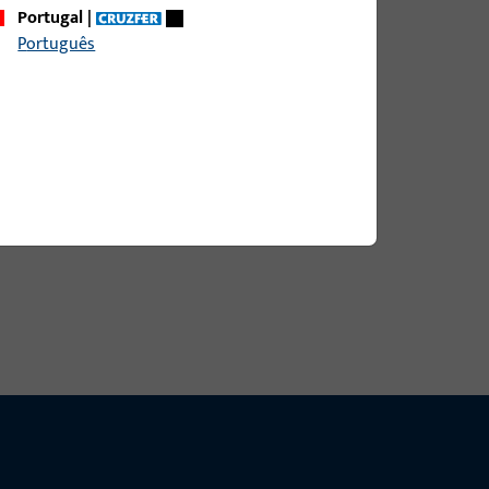
Portugal
|
ge 79 mm
Português
etriebsart Ruhestromprinzip | Spannung
 DC
etriebsart Ruhestromprinzip | Spannung
 DC