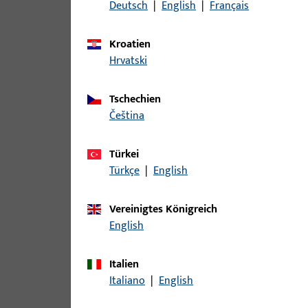
Deutsch
|
English
|
Français
Kroatien
Hrvatski
Tschechien
čeština
Türkei
Türkçe
|
English
Vereinigtes Königreich
English
Italien
Italiano
|
English