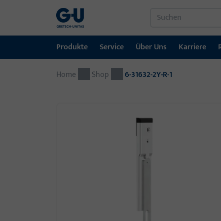
Produkte
Service
Über Uns
Karriere
Home
Produkte
Service
Über Uns
Karriere
Referenzen
Kontakt
Shop
6-31632-2Y-R-1
Fenstertechnik
Downloadportal
GU-Gruppe weltweit
Jobportal
Türtechnik
Automatische Eingangsysteme
Montagematerial