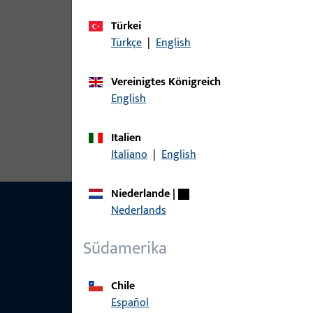
Varianten
Türkei
Zu diesem Produkt gibt es folgende Varianten:
Türkçe
|
English
Artikel
Vereinigtes Königreich
English
6-31632-2Y-L-1 | Fangplatte | Spl-
Italien
Italiano
|
English
Niederlande
|
Nederlands
Südamerika
Chile
Español