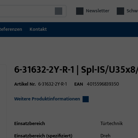
Newsletter
Schwe
Referenzen
Kontakt
6-31632-2Y-R-1 | Spl-IS/U35x
Artikel Nr.
6-31632-2Y-R-1
EAN
4015596839350
Weitere Produktinformationen
Einsatzbereich
Türtechnik
Einsatzbereich (spezifiziert)
Dreh