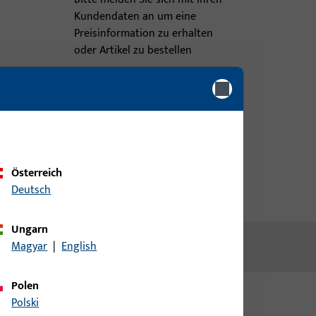
Kundendaten an um eine
Preisinformation zu erhalten
oder Artikel zu bestellen
Login
Account erstellen
Österreich
Deutsch
Ungarn
Magyar
|
English
Polen
Polski