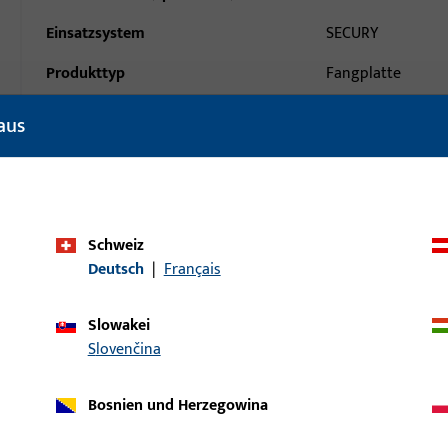
Einsatzsystem
SECURY
Produkttyp
Fangplatte
Oberflächenbeschreibung
ferGUard*silber
aus
Bruttogewicht
0,2 KG
Verpackungseinheit
5 ST
Mindestbestelleinheit
1 ST
Schweiz
Deutsch
|
Français
ische Daten
Downloads
Slowakei
Slovenčina
Bosnien und Herzegowina