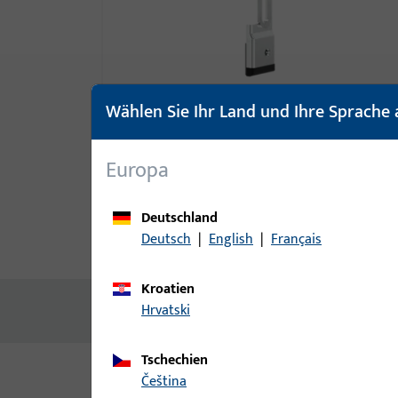
Wählen Sie Ihr Land und Ihre Sprache 
Europa
Deutschland
Deutsch
|
English
|
Français
Produktbeschreibung
Techn
Kroatien
Hrvatski
Keine Inhalte vorhanden
Tschechien
čeština