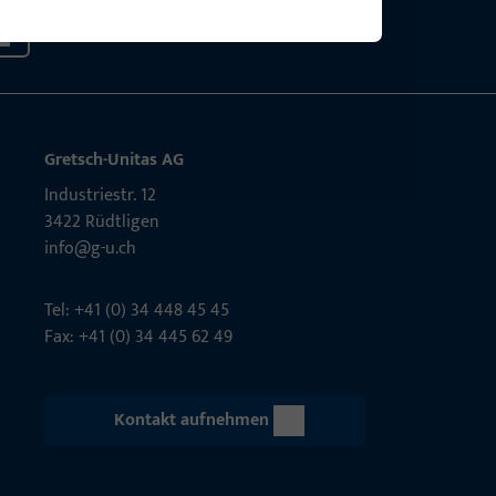
Gretsch-Unitas AG
Indu­s­triestr. 12
3422 Rüdt­ligen
info@g-u.ch
Tel: +41 (0) 34 448 45 45
Fax: +41 (0) 34 445 62 49
Kontakt aufnehmen