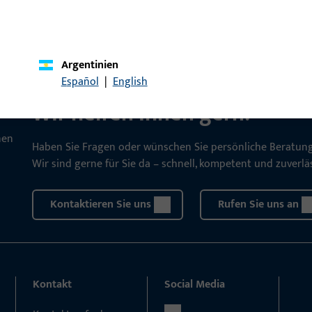
Argentinien
KONTAKT
Español
|
English
Wir helfen Ihnen gern!
Haben Sie Fragen oder wünschen Sie persönliche Beratun
Wir sind gerne für Sie da – schnell, kompetent und zuverläs
Kontaktieren Sie uns
Rufen Sie uns an
Kontakt
Social Media