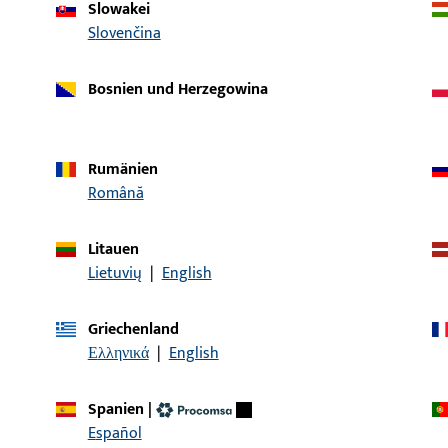
Slowakei
Slovenčina
Bosnien und Herzegowina
Rumänien
Română
Litauen
Artikelbeschreibung
Lietuvių
|
English
rpuffer kpl. 150
Federpuffer, Gesamtbrei
Griechenland
Gesamtlänge 60 mm
Ελληνικά
|
English
Spanien
|
rpuffer kpl. 150
Federpuffer, Gesamtbrei
Español
Gesamtlänge 60 mm