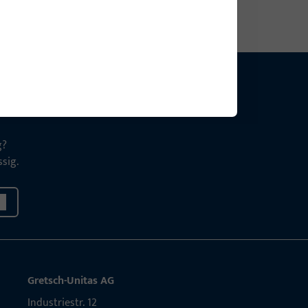
g?
sig.
Gretsch-Unitas AG
Indu­s­triestr. 12