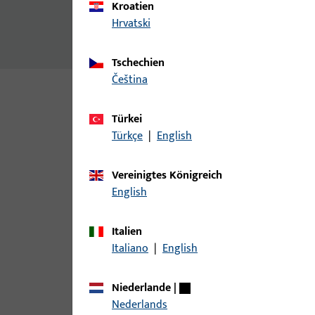
Zusatzinformationen
Kroatien
Hrvatski
Ferderpuffer für Laufschiene
Tschechien
čeština
Varianten
Türkei
Türkçe
|
English
Zu diesem Produkt gibt es folgende Varianten:
Vereinigtes Königreich
Artikel
English
6-29565-00-0-1 | Federpuffer | Fede
Italien
Italiano
|
English
Niederlande
|
6-29565-00-0-7 | Federpuffer | Fede
Nederlands