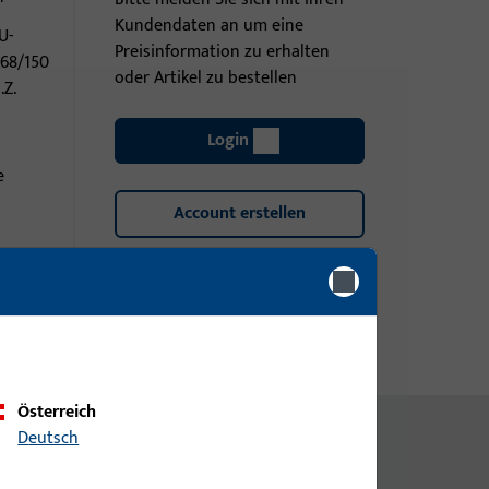
Kundendaten an um eine
U-
Preisinformation zu erhalten
968/150
oder Artikel zu bestellen
.Z.
Login
e
Account erstellen
Österreich
Deutsch