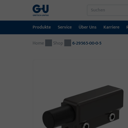
Produkte
Service
Über Uns
Karriere
Home
Produkte
Service
Über Uns
Karriere
Referenzen
Kontakt
Shop
6-29565-00-0-5
Fenstertechnik
Downloadportal
GU-Gruppe weltweit
Jobportal
Türtechnik
Automatische Eingangsysteme
Montagematerial