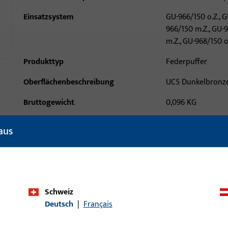
Einsatzsystem
GU-966/150 o.Z., G
966/150 m.Z., GU-
m.Z., GU-968/150 o
Produkttyp
Federpuffer
Oberflächenbeschreibung
UC5 Dunkelbronz
Bruttogewicht
0,096 KG
Verpackungseinheit
1 ST
aus
Mindestbestelleinheit
1 ST
ische Daten
Downloads
Schweiz
Deutsch
|
Français