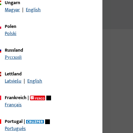
Ungarn
Magyar
|
English
Polen
Polski
Russland
русский
Lettland
Latviešu
|
English
te 21 mm, Gesamthöhe / -tiefe 31 mm,
Frankreich
|
Français
Portugal
|
te 21 mm, Gesamthöhe / -tiefe 31 mm,
Português