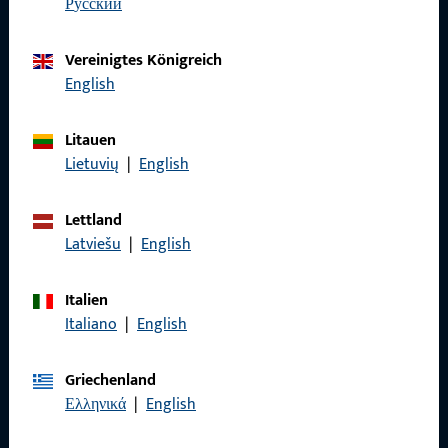
zuverlässig.
русский
Vereinigtes Königreich
Kontaktieren Sie uns
English
Rufen Sie uns an
Litauen
Lietuvių
|
English
Lettland
Allgemeines
Latviešu
|
English
Impressum
Italien
Italiano
|
English
Datenschutz
AGB
Griechenland
Ελληνικά
|
English