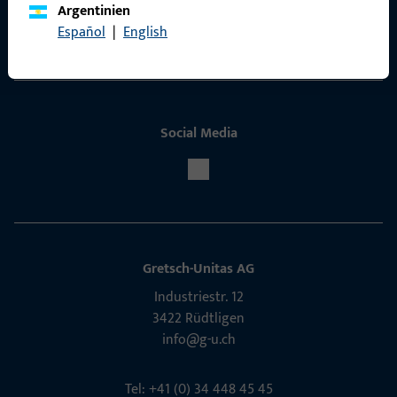
Argentinien
Español
|
English
Service
Social Media
Gretsch-Unitas AG
Indu­s­triestr. 12
3422 Rüdt­ligen
info@g-u.ch
Tel: +41 (0) 34 448 45 45