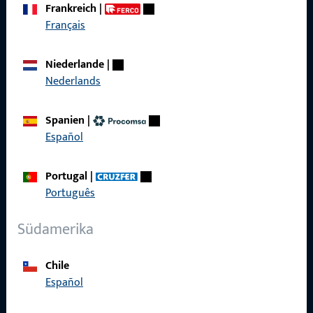
Frankreich
|
Français
Schnelleinstieg
Produkte
Niederlande
|
Nederlands
Über Uns
Karriere
Spanien
|
Español
Referenzen
Produktkatalog
Portugal
|
Português
Südamerika
Kontakt
Chile
Español
Kontakt aufnehmen
ProPoint-Serviceportal