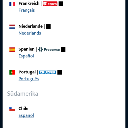
Frankreich
|
Français
Schnelleinstieg
Produkte
Niederlande
|
Nederlands
Über Uns
Karriere
Spanien
|
Español
Referenzen
Produktkatalog
Portugal
|
Português
Südamerika
Kontakt
Chile
Español
Kontakt aufnehmen
ProPoint-Serviceportal