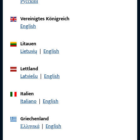
zuverlässig.
русский
Vereinigtes Königreich
Kontaktieren Sie uns
English
Rufen Sie uns an
Litauen
Lietuvių
|
English
Lettland
Allgemeines
Latviešu
|
English
Impressum
Italien
Italiano
|
English
Datenschutz
AGB
Griechenland
Ελληνικά
|
English