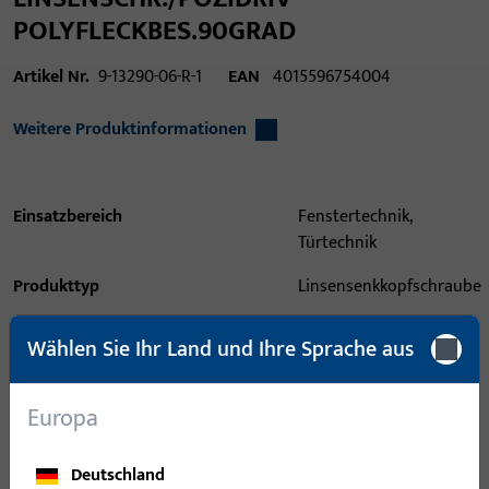
POLYFLECKBES.90GRAD
Artikel Nr.
9-13290-06-R-1
EAN
4015596754004
Weitere Produktinformationen
Einsatzbereich
Fenstertechnik,
Türtechnik
Produkttyp
Linsensenkkopfschraube
Oberflächenbeschreibung
Cyanidisch galvanisch
Wählen Sie Ihr Land und Ihre Sprache aus
verzinkt
Bruttogewicht
4 G
Europa
Verpackungseinheit
1 ST
Deutschland
Mindestbestelleinheit
1 ST