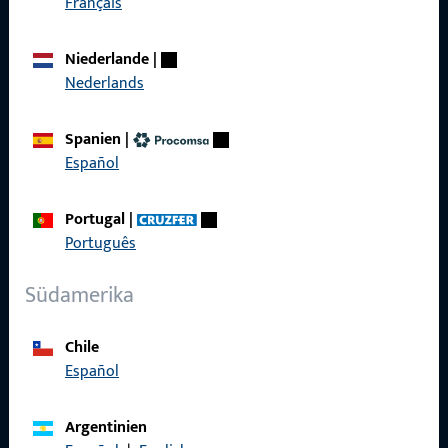
Français
Produkte
Über Uns
Niederlande
|
Nederlands
Karriere
Referenzen
Spanien
|
Español
Produktkatalog
Portugal
|
Português
Südamerika
Kontakt
Kontakt aufnehmen
Chile
Español
ProPoint-Serviceportal
Service
Argentinien