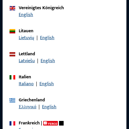
Vereinigtes Königreich
English
Rufen Sie uns an
Litauen
Lietuvių
|
English
Allgemeines
Lettland
Latviešu
|
English
Impressum
Datenschutz
Italien
Italiano
|
English
AGB
Griechenland
Ελληνικά
|
English
Schnelleinstieg
Frankreich
|