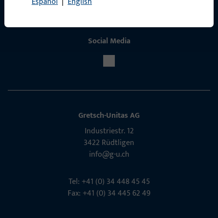
Español
|
English
Social Media
Gretsch-Unitas AG
Indu­s­triestr. 12
3422 Rüdt­ligen
info@g-u.ch
Tel: +41 (0) 34 448 45 45
Fax: +41 (0) 34 445 62 49