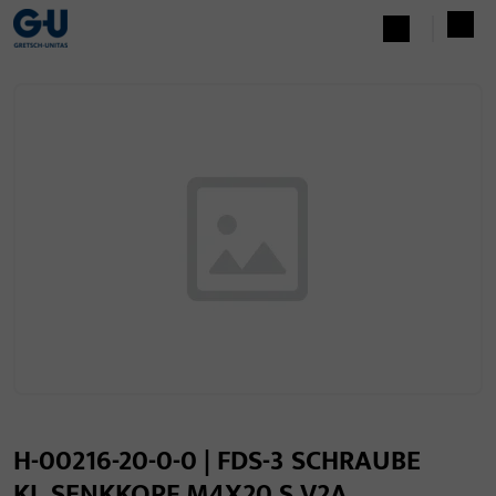
H-00216-20-0-0 | FDS-3 SCHRAUBE
KL.SENKKOPF M4X20 S,V2A