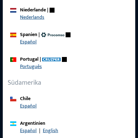
Über Uns
Niederlande
|
Karriere
Nederlands
Referenzen
Spanien
|
Produktkatalog
Español
Portugal
|
Português
Kontakt
Südamerika
Kontakt aufnehmen
Chile
ProPoint-Serviceportal
Español
Service
Argentinien
Español
|
English