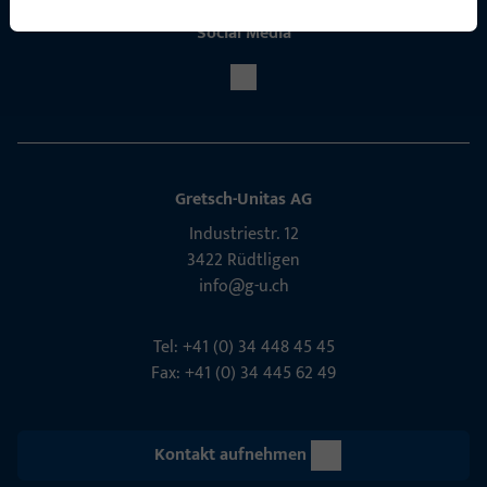
Social Media
Gretsch-Unitas AG
Indu­s­triestr. 12
3422 Rüdt­ligen
info@g-u.ch
Tel: +41 (0) 34 448 45 45
Fax: +41 (0) 34 445 62 49
Kontakt aufnehmen