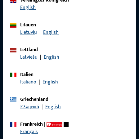
Vereinigtes Königreich
Rufen Sie uns an
English
Litauen
Lietuvių
|
English
Allgemeines
Lettland
Impressum
Latviešu
|
English
Datenschutz
Italien
AGB
Italiano
|
English
Griechenland
Ελληνικά
|
English
Schnelleinstieg
Frankreich
|
Produkte
Français