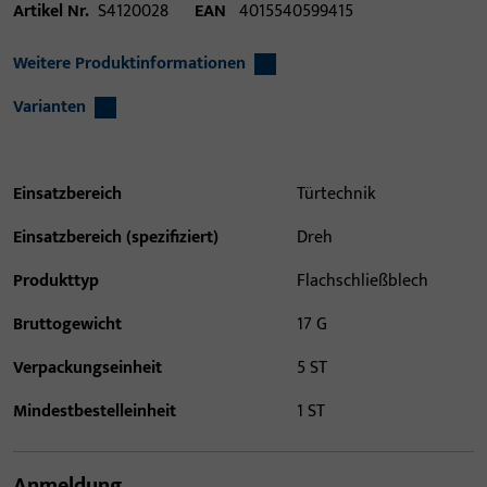
Artikel Nr.
S4120028
EAN
4015540599415
Weitere Produktinformationen
Varianten
Einsatzbereich
Türtechnik
Einsatzbereich (spezifiziert)
Dreh
Produkttyp
Flachschließblech
Bruttogewicht
17 G
Verpackungseinheit
5 ST
Mindestbestelleinheit
1 ST
Anmeldung