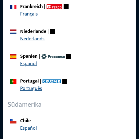
zuverlässig.
Frankreich
|
Français
Kontaktieren Sie uns
Niederlande
|
Nederlands
Rufen Sie uns an
Spanien
|
Español
Portugal
|
Allgemeines
Português
Impressum
Südamerika
Datenschutz
Chile
AGB
Español