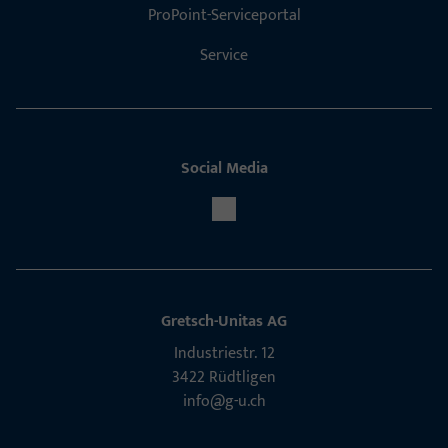
ProPoint-Serviceportal
Service
Social Media
Gretsch-Unitas AG
Indu­s­triestr. 12
3422 Rüdt­ligen
info@g-u.ch