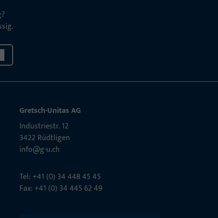
g?
sig.
Gretsch-Unitas AG
Indu­s­triestr. 12
3422 Rüdt­ligen
info@g-u.ch
Tel: +41 (0) 34 448 45 45
Fax: +41 (0) 34 445 62 49