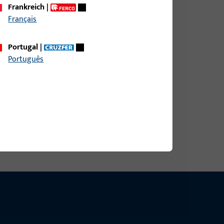
Frankreich
|
Français
LOCHL.,20 MM BL.L., E,GELBCHROMATIERT,
: NEUTRAL, VE:EINZELVERP.
Portugal
|
Português
LOCHL.,20 MM BL.L., E,MATT VERNICKELT,
: NEUTRAL, VE:EINZELVERP.