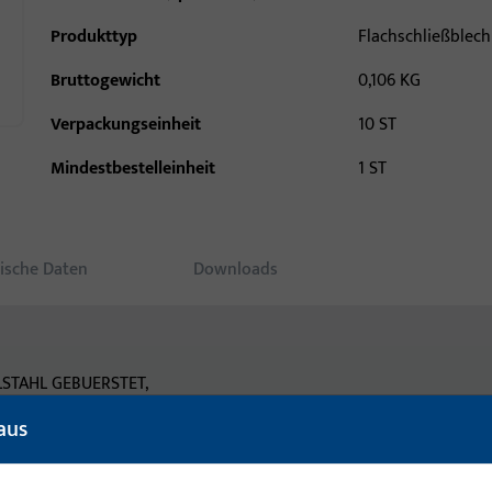
Produkttyp
Flachschließblech
Bruttogewicht
0,106 KG
Verpackungseinheit
10 ST
Mindestbestelleinheit
1 ST
ische Daten
Downloads
ELSTAHL GEBUERSTET,
P.
aus