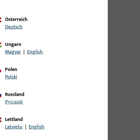
Österreich
Deutsch
Ungarn
Magyar
|
English
ell-Nr. S280
Polen
Polski
dell-Nr. S280
Russland
русский
Lettland
dell-Nr. S282
Latviešu
|
English