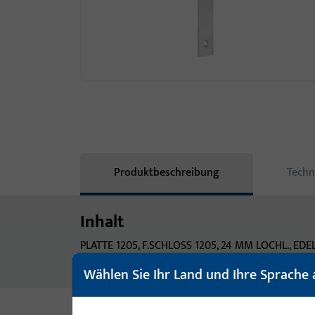
Produktbeschreibung
Techn
Inhalt
PLATTE 1205, F.SCHLOSS 1205, 24 MM LOCHL., ED
ECKIG/ECKIG, PRAEGUNG: NEUTRAL, VE:EINZELVER
Wählen Sie Ihr Land und Ihre Sprache 