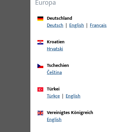
Europa
Varianten
Deutschland
Zu diesem Produkt gibt es folgende Varianten:
Deutsch
|
English
|
Français
Artikel
Kroatien
Hrvatski
S2800048 | Winkelschließblech |
Tschechien
čeština
S2800049 | U-Profilschließblech 
Türkei
Türkçe
|
English
Vereinigtes Königreich
S2820069 | U-Profilschließblech 
English
NISI