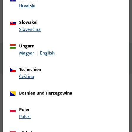
Account erstellen
Hrvatski
Produktbeschreibung
Slowakei
Slovenčina
Technische Daten
Downloads
Ungarn
Inhalt
Magyar
|
English
Führungsschiene P 1786
Tschechien
čeština
Varianten
Bosnien und Herzegowina
Zu diesem Produkt gibt es folgende Varianten:
Polen
Polski
9-45094-67-0-5 | Führungsschiene |
Führungsschiene P1786