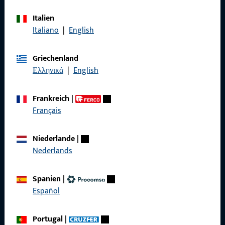
Italien
Rufen Sie uns an
Italiano
|
English
Griechenland
Ελληνικά
|
English
Allgemeines
Frankreich
|
Impressum
Français
Datenschutz
Niederlande
|
AGB
Nederlands
Spanien
|
Español
Schnelleinstieg
Portugal
|