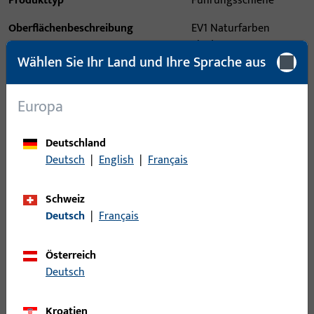
Produkttyp
Führungsschiene
Oberflächenbeschreibung
EV1 Naturfarben
eloxiert
Wählen Sie Ihr Land und Ihre Sprache aus
Bruttogewicht
2,88 KG
Verpackungseinheit
1 ST
Europa
Mindestbestelleinheit
1 ST
Deutschland
Deutsch
|
English
|
Français
Anmeldung
Schweiz
Bitte melden Sie sich mit Ihren Kundendaten an um eine
Deutsch
|
Français
Preisinformation zu erhalten oder Artikel zu bestellen
Österreich
Login
Deutsch
Kroatien