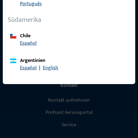
Produkte
Português
Über Uns
Südamerika
Karriere
Chile
Referenzen
Español
Produktkatalog
Argentinien
Español
|
English
Kontakt
Kontakt aufnehmen
ProPoint-Serviceportal
Service