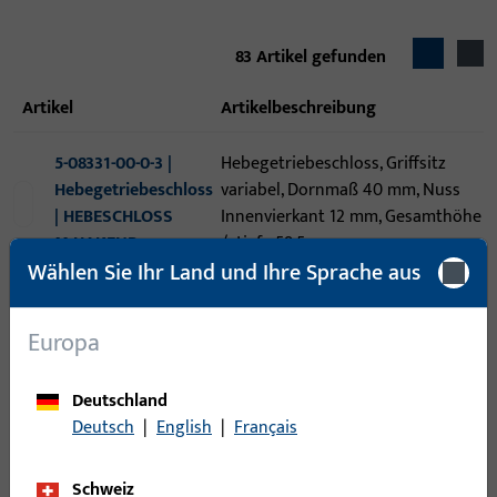
83
Artikel gefunden
Artikel
Artikelbeschreibung
5-08331-00-0-3 |
Hebegetriebeschloss, Griffsitz
Hebegetriebeschloss
variabel, Dornmaß 40 mm, Nuss
| HEBESCHLOSS
Innenvierkant 12 mm, Gesamthöhe
M.HAKENR
/ -tiefe 58,5 mm
Wählen Sie Ihr Land und Ihre Sprache aus
Hebeschiebekippgetriebe,
6-31582-28-0-1 |
Dornmaß 37,5 mm, Nuss
Europa
Hebeschiebekippgetriebe
Innenvierkant 10 mm,
| HSK Getriebe-
Gesamtbreite 22 mm, Gesamthöhe
Schloss 37,5
Deutschland
/ -tiefe 52 mm, Gesamtlänge 2.540
abschl.
Deutsch
|
English
|
Français
mm
Schweiz