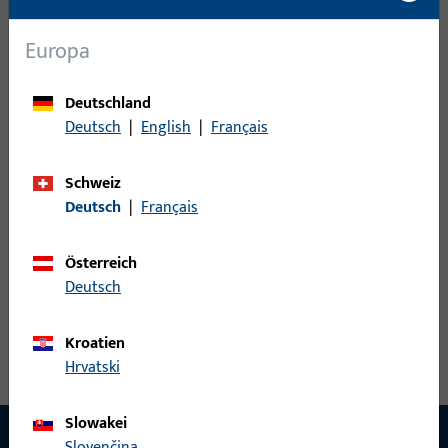
Schiebegriffmuschel
31
Schutzbeschläge
61
Europa
Stossgriff
22
Stoßgriffe
10
Deutschland
Deutsch
|
English
|
Français
Ziehgriff
6
Schweiz
0
Artikel gefunden
Deutsch
|
Français
Artikel
Artikelbeschreibung
Österreich
Deutsch
Kroatien
Hrvatski
Slowakei
Slovenčina