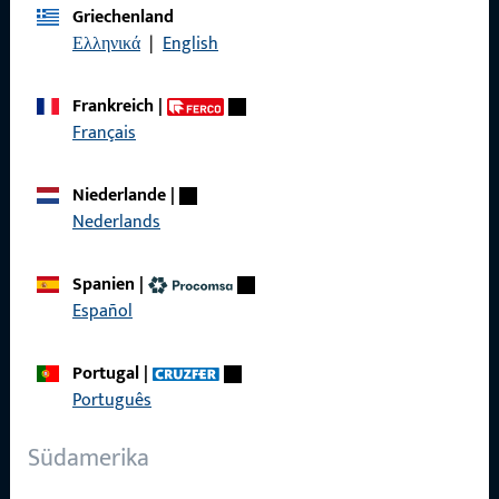
Griechenland
Ελληνικά
|
English
Kontakt
Frankreich
|
Français
Kontakt aufnehmen
ProPoint-Serviceportal
Niederlande
|
Nederlands
Service
Spanien
|
Español
Social Media
Portugal
|
Português
Südamerika