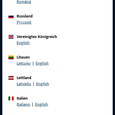
Română
Impressum
Datenschutz
Russland
русский
AGB
Vereinigtes Königreich
English
Schnelleinstieg
Litauen
Lietuvių
|
English
Produkte
Über Uns
Lettland
Latviešu
|
English
Karriere
Referenzen
Italien
Italiano
|
English
Produktkatalog