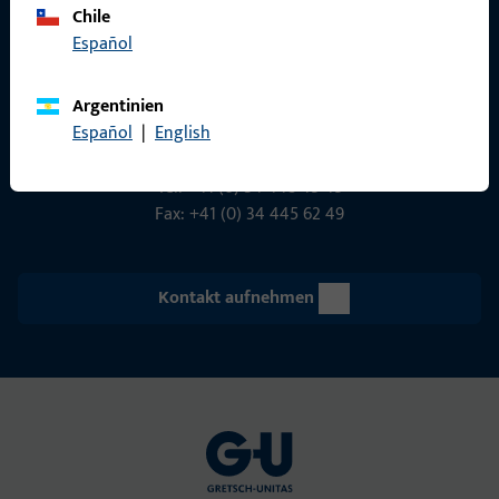
Chile
Gretsch-Unitas AG
Español
Indu­s­triestr. 12
3422 Rüdt­ligen
Argentinien
info@g-u.ch
Español
|
English
Tel: +41 (0) 34 448 45 45
Fax: +41 (0) 34 445 62 49
Kontakt aufnehmen