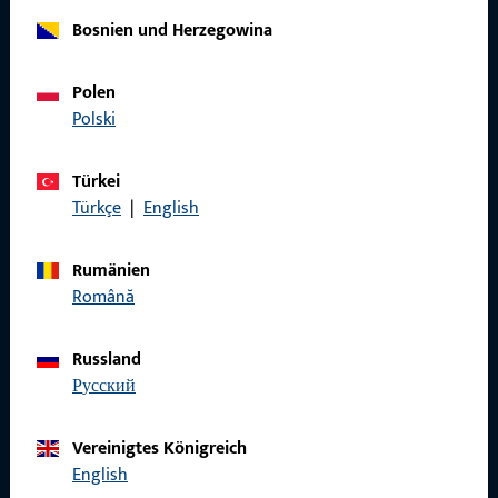
Bosnien und Herzegowina
Allgemeines
Polen
Impressum
Polski
Datenschutz
Türkei
AGB
Türkçe
|
English
Rumänien
Română
Schnelleinstieg
Russland
Produkte
русский
Über Uns
Vereinigtes Königreich
Karriere
English