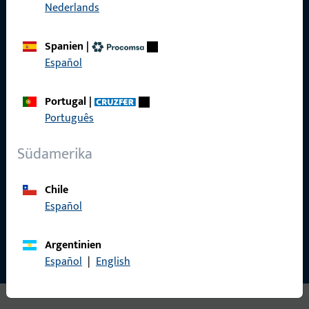
Nederlands
Spanien
|
Español
Gretsch-Unitas AG
Indu­s­triestr. 12
Portugal
|
3422 Rüdt­ligen
Português
info@g-u.ch
Südamerika
Tel: +41 (0) 34 448 45 45
Fax: +41 (0) 34 445 62 49
Chile
Español
Kontakt aufnehmen
Argentinien
Español
|
English