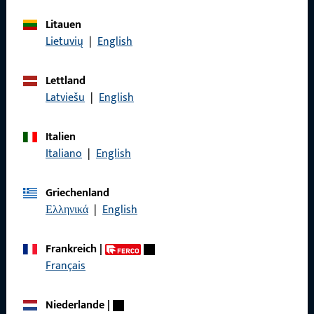
Referenzen
Litauen
Produktkatalog
Lietuvių
|
English
Lettland
Latviešu
|
English
Kontakt
Italien
Kontakt aufnehmen
Italiano
|
English
ProPoint-Serviceportal
Griechenland
Service
Ελληνικά
|
English
Frankreich
|
Français
Social Media
Niederlande
|