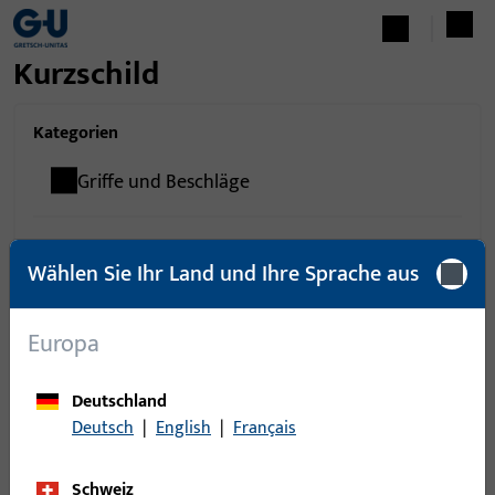
Kurzschild
Kategorien
Griffe und Beschläge
Wählen Sie Ihr Land und Ihre Sprache aus
0
Artikel gefunden
Europa
Artikel
Artikelbeschreibung
Deutschland
Deutsch
|
English
|
Français
Schweiz