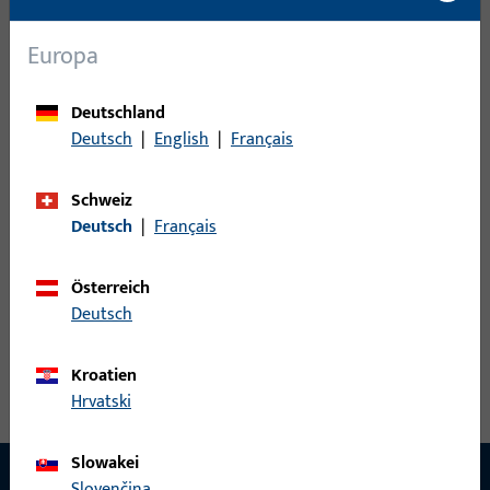
Schiebegriffmuschel
31
Schutzbeschläge
61
Europa
Stossgriff
22
Stoßgriffe
10
Deutschland
Deutsch
|
English
|
Français
Ziehgriff
6
Schweiz
0
Artikel gefunden
Deutsch
|
Français
Artikel
Artikelbeschreibung
Österreich
Deutsch
Kroatien
Hrvatski
Slowakei
Slovenčina