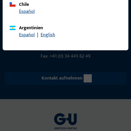
Chile
Gretsch-Unitas AG
Español
Indu­s­triestr. 12
3422 Rüdt­ligen
Argentinien
info@g-u.ch
Español
|
English
Tel: +41 (0) 34 448 45 45
Fax: +41 (0) 34 445 62 49
Kontakt aufnehmen