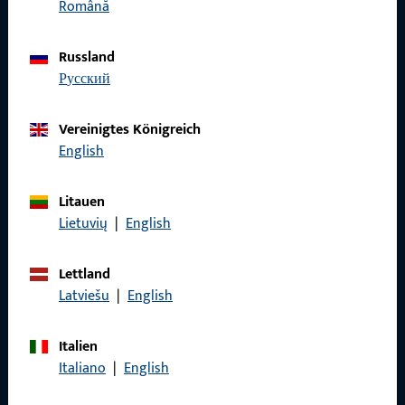
Română
Impressum
Datenschutz
Russland
русский
AGB
Vereinigtes Königreich
English
Schnelleinstieg
Litauen
Lietuvių
|
English
Produkte
Über Uns
Lettland
Latviešu
|
English
Karriere
Referenzen
Italien
Italiano
|
English
Produktkatalog