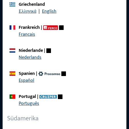
Griechenland
Ελληνικά
|
English
Kontakt
Frankreich
|
Français
Kontakt aufnehmen
ProPoint-Serviceportal
Niederlande
|
Nederlands
Service
Spanien
|
Español
Social Media
Portugal
|
Português
Südamerika