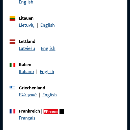
English
Karriere
Referenzen
Litauen
Lietuvių
|
English
Produktkatalog
Lettland
Latviešu
|
English
Kontakt
Italien
Italiano
|
English
Kontakt aufnehmen
ProPoint-Serviceportal
Griechenland
Ελληνικά
|
English
Service
Frankreich
|
Français