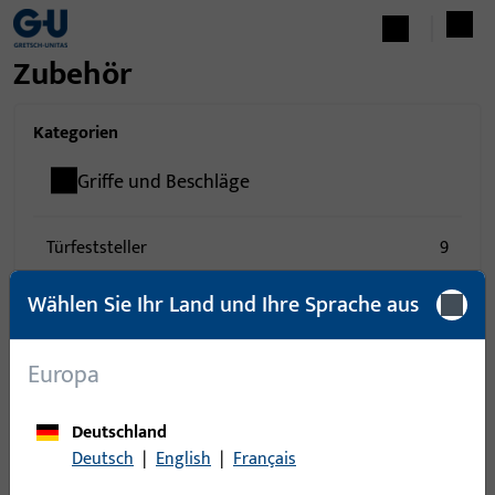
Zubehör
Kategorien
Griffe und Beschläge
Türfeststeller
9
Vierkantstifte
169
Wählen Sie Ihr Land und Ihre Sprache aus
0
Artikel gefunden
Europa
Artikel
Artikelbeschreibung
Deutschland
Deutsch
|
English
|
Français