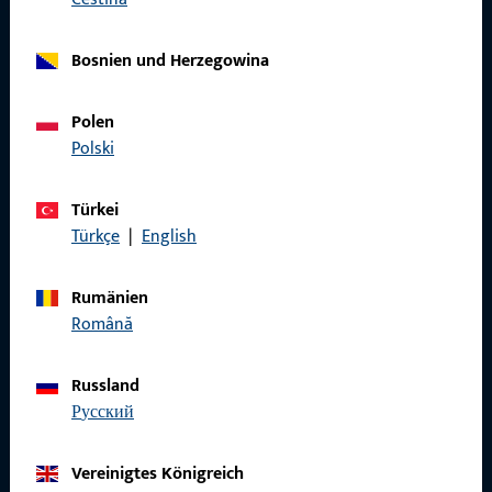
Bosnien und Herzegowina
Allgemeines
Polen
Polski
Impressum
Datenschutz
Türkei
Türkçe
|
English
AGB
Rumänien
Română
Schnelleinstieg
Russland
русский
Produkte
Über Uns
Vereinigtes Königreich