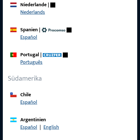
Social Media
Niederlande
|
Nederlands
Spanien
|
Español
Gretsch-Unitas AG
Portugal
|
Indu­s­triestr. 12
Português
3422 Rüdt­ligen
info@g-u.ch
Südamerika
Tel: +41 (0) 34 448 45 45
Chile
Fax: +41 (0) 34 445 62 49
Español
Argentinien
Kontakt aufnehmen
Español
|
English