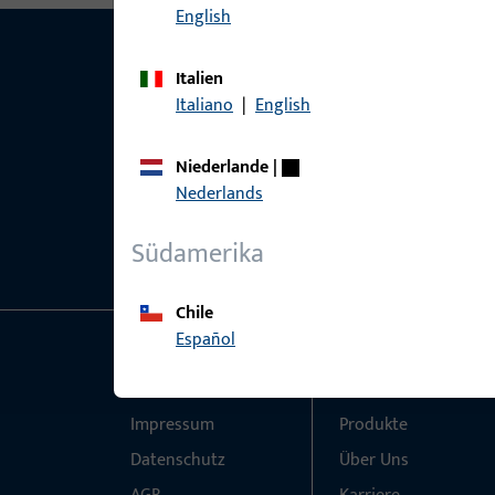
English
Italien
Italiano
|
English
Niederlande
|
Nederlands
Südamerika
Chile
Español
Allgemeines
Schnelleinstieg
Impressum
Produkte
Datenschutz
Über Uns