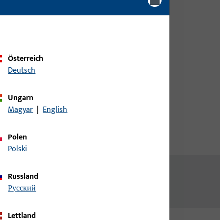
rprofil
Bitte melden Sie sich mit Ihren
Kundendaten an um eine
Preisinformation zu erhalten
oder Artikel zu bestellen
Österreich
Deutsch
Login
Ungarn
Magyar
|
English
Account erstellen
Polen
Polski
Russland
русский
Lettland