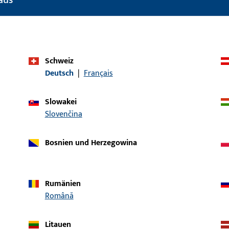
Produkttyp
Kunststoff-Kamme
Bruttogewicht
0,1 KG
Verpackungseinheit
60 M
Schweiz
Deutsch
|
Français
Mindestbestelleinheit
60 M
Slowakei
Slovenčina
Bosnien und Herzegowina
ische Daten
Downloads
Rumänien
Română
Litauen