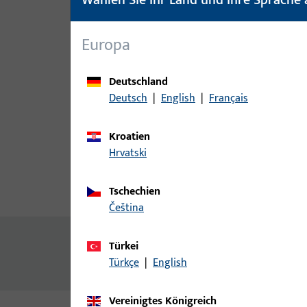
Europa
Deutschland
Deutsch
|
English
|
Français
Kroatien
Hrvatski
Tschechien
Produktbeschreibung
Techn
čeština
Inhalt
Türkei
Türkçe
|
English
Kunststoff-Kammerprofil, 50x7 mm
Vereinigtes Königreich