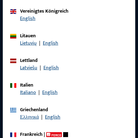
Kontaktieren Sie uns
Vereinigtes Königreich
English
Rufen Sie uns an
Litauen
Lietuvių
|
English
Allgemeines
Lettland
Latviešu
|
English
Impressum
Italien
Datenschutz
Italiano
|
English
AGB
Griechenland
Ελληνικά
|
English
Frankreich
|
Schnelleinstieg