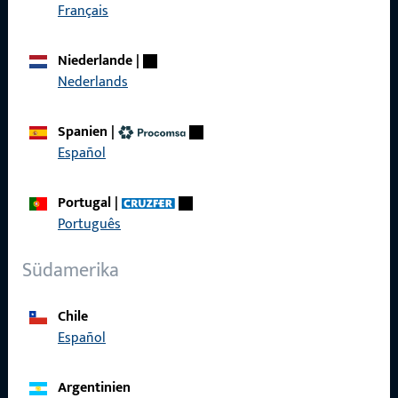
Français
Produkte
Niederlande
|
Über Uns
Nederlands
Karriere
Spanien
|
Referenzen
Español
Produktkatalog
Portugal
|
Português
Südamerika
Kontakt
Chile
Kontakt aufnehmen
Español
ProPoint-Serviceportal
Argentinien
Service