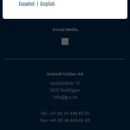
Español
|
English
Social Media
Gretsch-Unitas AG
Indu­s­triestr. 12
3422 Rüdt­ligen
info@g-u.ch
Tel: +41 (0) 34 448 45 45
Fax: +41 (0) 34 445 62 49