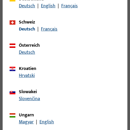
Bruttogewicht
0,105 KG
Deutsch
|
English
|
Français
Verpackungseinheit
20 ST
Schweiz
Mindestbestelleinheit
1 ST
Deutsch
|
Français
Anmeldung
Österreich
Deutsch
Bitte melden Sie sich mit Ihren Kundendaten an um eine
Preisinformation zu erhalten oder Artikel zu bestellen
Kroatien
Hrvatski
Login
Slowakei
Slovenčina
Account erstellen
Ungarn
Produktbeschreibung
Magyar
|
English