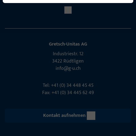
Gretsch-Unitas AG
Indu­s­triestr. 12
3422 Rüdt­ligen
info@g-u.ch
Tel: +41 (0) 34 448 45 45
Fax: +41 (0) 34 445 62 49
Kontakt aufnehmen