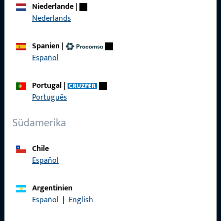
Karriere
Niederlande
|
Nederlands
Referenzen
Produktkatalog
Spanien
|
Español
Portugal
|
Português
Kontakt
Südamerika
Kontakt aufnehmen
ProPoint-Serviceportal
Chile
Español
Service
Argentinien
Español
|
English
Social Media