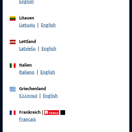
English
Litauen
Lietuvių
|
English
Allgemeines
Impressum
Lettland
Latviešu
|
English
Datenschutz
AGB
Italien
Italiano
|
English
Griechenland
Ελληνικά
|
English
Schnelleinstieg
Produkte
Frankreich
|
Français
Über Uns