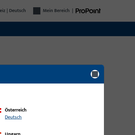
iz | Deutsch
Mein Bereich
|
0
Artikel gefunden
Österreich
Deutsch
Ungarn