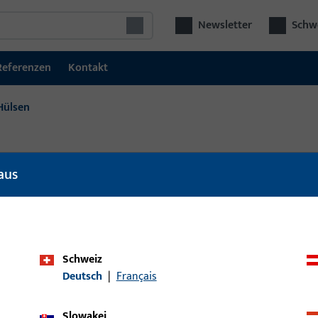
Newsletter
Schwe
Referenzen
Kontakt
Hülsen
aus
l
Artikelbeschreibung
Schweiz
Deutsch
|
Français
Slowakei