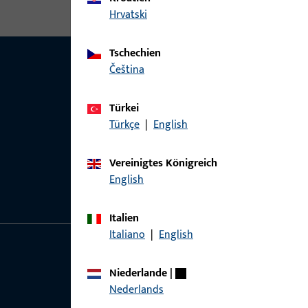
Hrvatski
Tschechien
čeština
Türkei
Türkçe
|
English
Vereinigtes Königreich
English
Italien
Italiano
|
English
Allgemeines
Schnelleinstieg
Niederlande
|
Nederlands
Impressum
Produkte