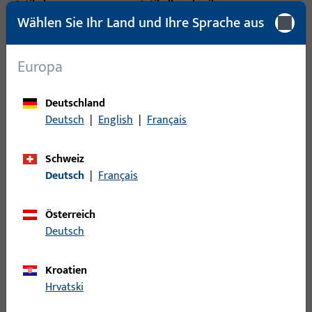
Artikel
Artikelbeschreibung
Wählen Sie Ihr Land und Ihre Sprache aus
6-31858-00-0-1 |
Riegelbolzen-
Europa
Riegelbolzen-Schrauber,
Schrauber |
Gesamtlänge 111,4 mm
Riegelbolzen
Deutschland
Schrauber
Deutsch
|
English
|
Français
H-00345-04-0-0 |
Schweiz
Innensechskantschlüssel
Deutsch
|
Français
| Imbussschlüssel
Innensechskantschlüssel
mit Quergriff
04/100 mm
Österreich
Deutsch
9-01707-00-0-1 |
TOPP-Schlüssel, Antrieb Schlitz,
Kroatien
TOPP-Schlüssel |
Gesamtbreite 52 mm, Gesamthöhe
Hrvatski
TOPP-
/ -tiefe 3 mm, Gesamtlänge 80 mm
SCHLUESSEL