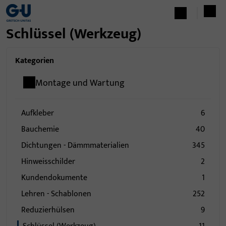
Schlüssel (Werkzeug)
Kategorien
Montage und Wartung
Aufkleber
6
Bauchemie
40
Dichtungen - Dämmmaterialien
345
Hinweisschilder
2
Kundendokumente
1
Lehren - Schablonen
252
Reduzierhülsen
9