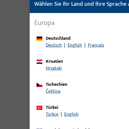
Wählen Sie Ihr Land und Ihre Sprache 
Dichtungen -
345
Dämmmaterialien
Hinweisschilder
2
Europa
Kundendokumente
1
Deutschland
Lehren - Schablonen
252
Deutsch
|
English
|
Français
Reduzierhülsen
9
Schlüssel (Werkzeug)
11
Kroatien
Sets
12
Hrvatski
Sicherungen
4
Tschechien
Unterlagen
302
čeština
Werkzeuge allgemein
78
Zubehör
13
Türkei
Türkçe
|
English