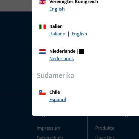
Vereinigtes Königreich
English
Italien
Italiano
|
English
Niederlande
|
Nederlands
Südamerika
Chile
Español
Allgemeines
Schnelleinstieg
Impressum
Produkte
Datenschutz
Über Uns