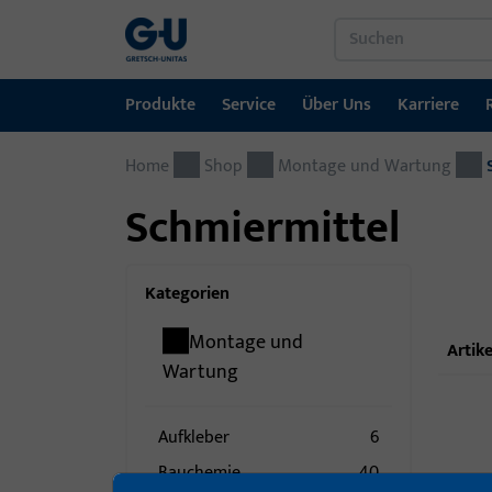
Produkte
Service
Über Uns
Karriere
Home
Produkte
Service
Über Uns
Karriere
Referenzen
Kontakt
Shop
Montage und Wartung
Schmiermittel
Fenstertechnik
Downloadportal
GU-Gruppe weltweit
Jobportal
Türtechnik
Kategorien
Automatische Eingangsysteme
Montage und
Artike
Montagematerial
Wartung
Aufkleber
6
Bauchemie
40