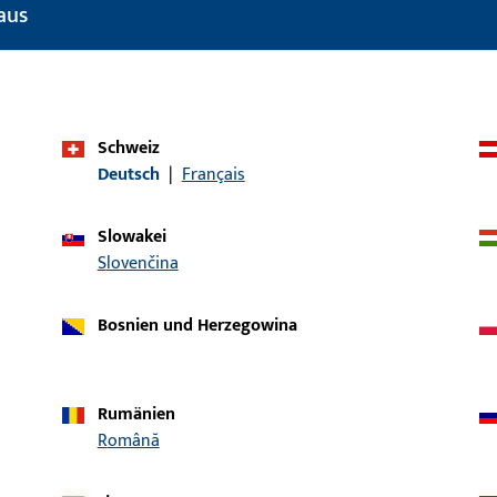
aus
Schweiz
Deutsch
|
Français
Slowakei
Slovenčina
Bosnien und Herzegowina
Rumänien
Română