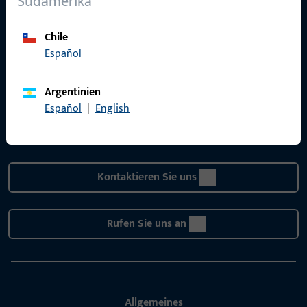
Südamerika
Chile
KONTAKT
Español
Wir helfen Ihnen gern!
Argentinien
Haben Sie Fragen oder wünschen Sie persönliche Beratung?
Español
|
English
Wir sind gerne für Sie da – schnell, kompetent und
zuverlässig.
Kontaktieren Sie uns
Rufen Sie uns an
Allgemeines