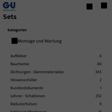
Sets
Kategorien
Montage und Wartung
Aufkleber
6
Bauchemie
40
Dichtungen - Dämmmaterialien
345
Hinweisschilder
2
Kundendokumente
1
Lehren - Schablonen
252
Reduzierhülsen
9