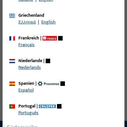
K-17823-00-0-1 |
Griechenland
GU-Montageset |
GU-Montageset
Ελληνικά
|
English
Montageset Tür
Frankreich
|
H-23000-02-0-0 |
Français
Befestigungsset |
Befestigung für
Befestigungsset
Niederlande
|
45° Stützen
Nederlands
einseitig vo
Spanien
|
Español
Portugal
|
Português