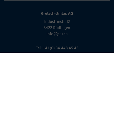
Gretsch-Unitas AG
Indu­s­triestr. 12
3422 Rüdt­ligen
info@g-u.ch
Tel: +41 (0) 34 448 45 45
Fax: +41 (0) 34 445 62 49
Kontakt aufnehmen