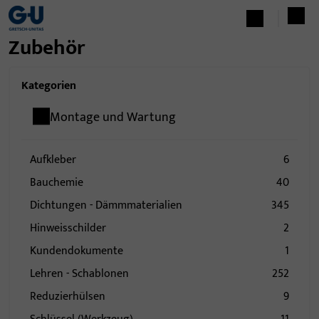
Zubehör
Kategorien
Montage und Wartung
Aufkleber
6
Bauchemie
40
Dichtungen - Dämmmaterialien
345
Hinweisschilder
2
Kundendokumente
1
Lehren - Schablonen
252
Reduzierhülsen
9