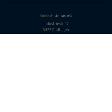
Gretsch-Unitas AG
Indu­s­triestr. 12
3422 Rüdt­ligen
info@g-u.ch
Tel: +41 (0) 34 448 45 45
Fax: +41 (0) 34 445 62 49
Kontakt aufnehmen