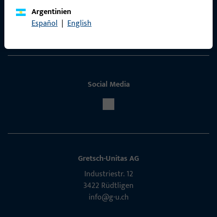
ProPoint-Serviceportal
Argentinien
Español
|
English
Service
Social Media
Gretsch-Unitas AG
Indu­s­triestr. 12
3422 Rüdt­ligen
info@g-u.ch