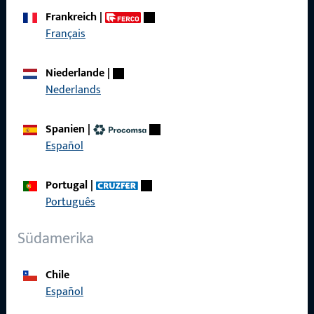
Frankreich
|
Français
Schnelleinstieg
Niederlande
|
Produkte
Nederlands
Über Uns
Spanien
|
Karriere
Español
Referenzen
Portugal
|
Produktkatalog
Português
Südamerika
Kontakt
Chile
Español
Kontakt aufnehmen