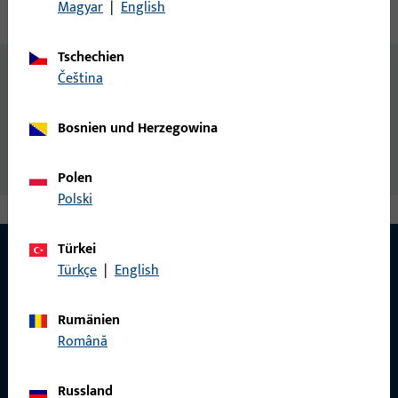
Magyar
|
English
Technische Daten
Downloads
Tschechien
Allgemeine Informationen
čeština
Montageschraube
Bosnien und Herzegowina
Polen
Polski
Türkei
Türkçe
|
English
KONTAKT
Rumänien
Wir helfen Ihnen gern!
Română
Haben Sie Fragen oder wünschen Sie persönliche Beratung?
Russland