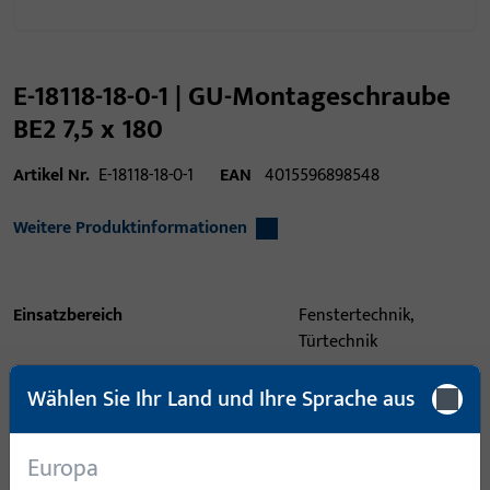
E-18118-18-0-1 | GU-Montageschraube
BE2 7,5 x 180
Artikel Nr.
E-18118-18-0-1
EAN
4015596898548
Weitere Produktinformationen
Einsatzbereich
Fenstertechnik,
Türtechnik
Produkttyp
Montageschraube
Wählen Sie Ihr Land und Ihre Sprache aus
Oberflächenbeschreibung
Cyanidisch galvanisch
verzinkt
Europa