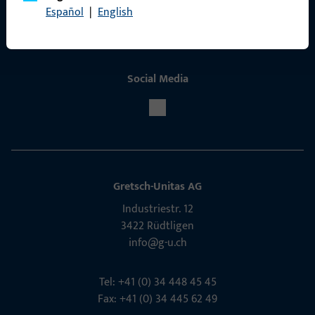
Español
|
English
Social Media
Gretsch-Unitas AG
Indu­s­triestr. 12
3422 Rüdt­ligen
info@g-u.ch
Tel: +41 (0) 34 448 45 45
Fax: +41 (0) 34 445 62 49