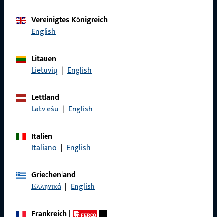
Kontaktieren Sie uns
Vereinigtes Königreich
English
Rufen Sie uns an
Litauen
Lietuvių
|
English
Lettland
Allgemeines
Latviešu
|
English
Impressum
Italien
Datenschutz
Italiano
|
English
AGB
Griechenland
Ελληνικά
|
English
Frankreich
|
Schnelleinstieg