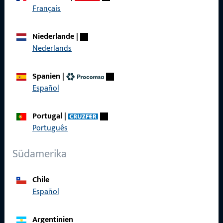
Français
Produkte
Niederlande
|
Über Uns
Nederlands
Karriere
Spanien
|
Referenzen
Español
Produktkatalog
Portugal
|
Português
Südamerika
Kontakt
Chile
Kontakt aufnehmen
Español
ProPoint-Serviceportal
Argentinien
Service