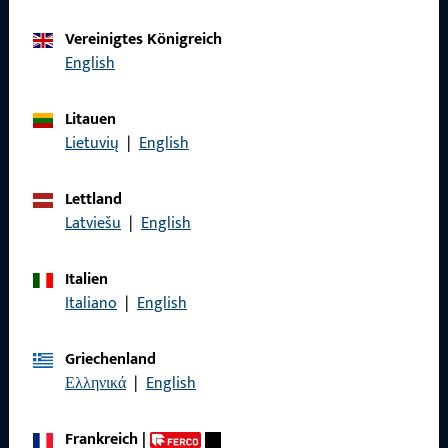
Kontaktieren Sie uns
Vereinigtes Königreich
English
Rufen Sie uns an
Litauen
Lietuvių
|
English
Lettland
Allgemeines
Latviešu
|
English
Impressum
Italien
Datenschutz
Italiano
|
English
AGB
Griechenland
Ελληνικά
|
English
Frankreich
|
Schnelleinstieg