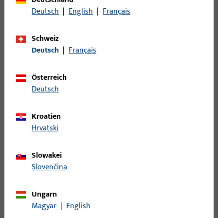
Oberflächenbeschreibung
ferGUard*silber
Deutsch
|
English
|
Français
Bruttogewicht
3 G
Schweiz
Verpackungseinheit
1 ST
Deutsch
|
Français
Mindestbestelleinheit
1 ST
Österreich
Deutsch
Anmeldung
Bitte melden Sie sich mit Ihren Kundendaten an um eine
Kroatien
Preisinformation zu erhalten oder Artikel zu bestellen
Hrvatski
Slowakei
Login
Slovenčina
Account erstellen
Ungarn
Magyar
|
English
Produktbeschreibung