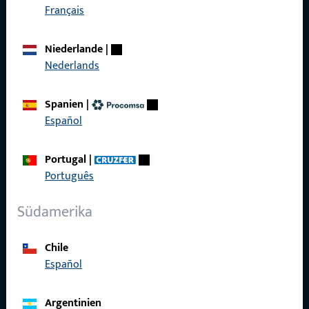
Français
Produkte
Niederlande
|
Über Uns
Nederlands
Karriere
Spanien
|
Referenzen
Español
Produktkatalog
Portugal
|
Português
Südamerika
Kontakt
Chile
Kontakt aufnehmen
Español
ProPoint-Serviceportal
Argentinien
Service