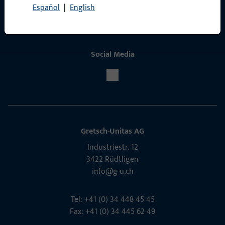
Español
|
English
Social Media
Gretsch-Unitas AG
Indu­s­triestr. 12
3422 Rüdt­ligen
info@g-u.ch
Tel: +41 (0) 34 448 45 45
Fax: +41 (0) 34 445 62 49