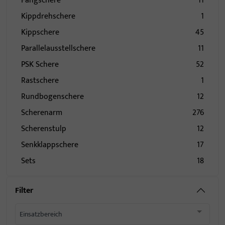
Fangschere
11
Kippdrehschere
1
Kippschere
45
Parallelausstellschere
11
PSK Schere
52
Rastschere
1
Rundbogenschere
12
Scherenarm
276
Scherenstulp
12
Senkklappschere
17
Sets
18
Filter
Einsatzbereich