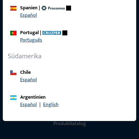
Spanien
|
Datenschutz
Español
AGB
Portugal
|
Português
Südamerika
Schnelleinstieg
Chile
Produkte
Español
Über Uns
Argentinien
Karriere
Español
|
English
Referenzen
Produktkatalog