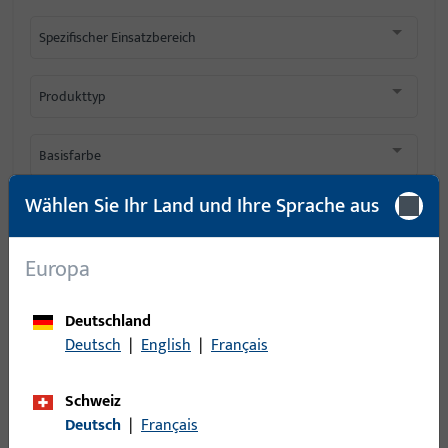
Spezifischer Einsatzbereich
Produkttyp
Basisfarbe
Wählen Sie Ihr Land und Ihre Sprache aus
Einsatzsystem
Europa
Filter für
Drehflügelarm
Deutschland
Öffnungswinkel
Deutsch
|
English
|
Français
Max. Flügelgewicht
Schweiz
Deutsch
|
Français