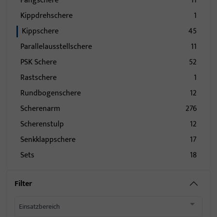
Fangschere
11
Kippdrehschere
1
Kippschere
45
Parallelausstellschere
11
PSK Schere
52
Rastschere
1
Rundbogenschere
12
Scherenarm
276
Scherenstulp
12
Senkklappschere
17
Sets
18
Filter
Einsatzbereich