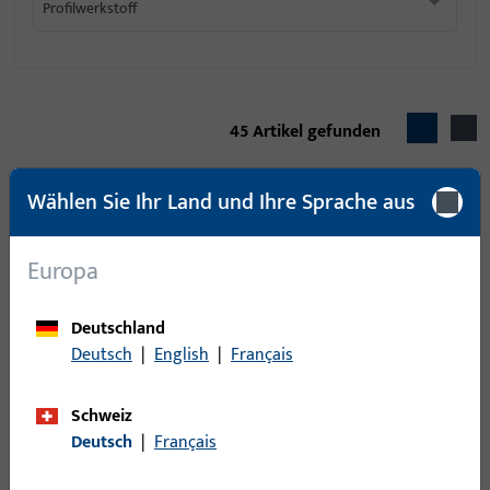
Profilwerkstoff
45
Artikel gefunden
Artikel
Artikelbeschreibung
Wählen Sie Ihr Land und Ihre Sprache aus
Hintere Schere, Gesamtbreite 35
5-21439-00-R-1 |
mm, Gesamthöhe / -tiefe 37 mm,
Europa
Hintere Schere |
Gesamtlänge 265 mm,
Hintere Schere
Öffnungsrichtung Anschlag
Deutschland
GU953/956
Rechts
Deutsch
|
English
|
Français
Mittlere Schere, Gesamtbreite 35
Schweiz
5-21440-00-R-1 |
mm, Gesamthöhe / -tiefe 37 mm,
Deutsch
|
Français
Mittlere Schere |
Gesamtlänge 280 mm,
Mittlere Schere
Öffnungsrichtung Anschlag