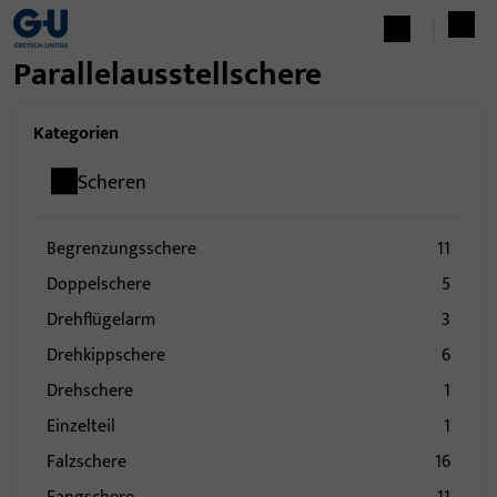
Parallelausstellschere
Kategorien
Scheren
Begrenzungsschere
11
Doppelschere
5
Drehflügelarm
3
Drehkippschere
6
Drehschere
1
Einzelteil
1
Falzschere
16