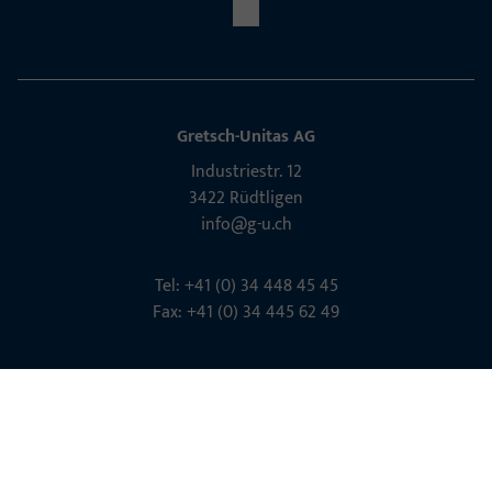
Gretsch-Unitas AG
Indu­s­triestr. 12
3422 Rüdt­ligen
info@g-u.ch
Tel: +41 (0) 34 448 45 45
Fax: +41 (0) 34 445 62 49
Kontakt aufnehmen