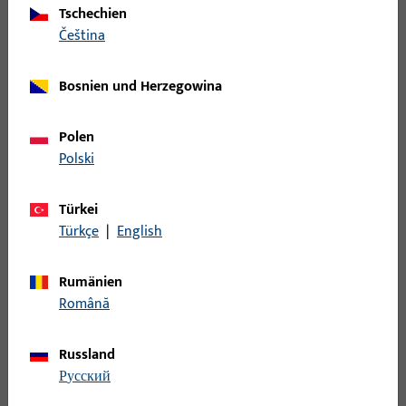
|
Tschechien
Gesamtlänge 924,6 mm,
Parallelausstellschere
čeština
Öffnungsrichtung Anschlag
PAS930
Rechts
Bosnien und Herzegowina
Parallelausstellschere,
6-34812-00-R-8 |
Gesamtbreite 46,8 mm,
Polen
Parallelausstellschere
Gesamthöhe / -tiefe 22 mm,
Polski
|
Gesamtlänge 670 mm,
Parallelausstellschere
Öffnungsrichtung Anschlag
Türkei
PAS670
Rechts
Türkçe
|
English
6-34810-00-L-8 |
Parallelausstellschere,
Rumänien
Parallelausstellschere
Gesamtbreite 46,8 mm,
Română
|
Gesamthöhe / -tiefe 22 mm,
Parallelausstellschere
Gesamtlänge 350 mm,
Russland
PAS350
Öffnungsrichtung Anschlag Links
русский