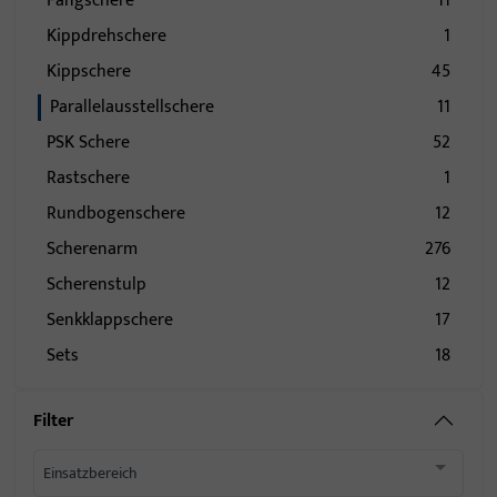
Fangschere
11
Kippdrehschere
1
Kippschere
45
Parallelausstellschere
11
PSK Schere
52
Rastschere
1
Rundbogenschere
12
Scherenarm
276
Scherenstulp
12
Senkklappschere
17
Sets
18
Filter
Einsatzbereich